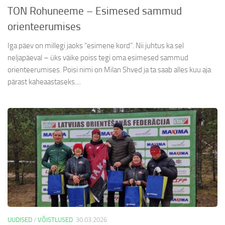
TON Rohuneeme – Esimesed sammud
orienteerumises
Iga päev on millegi jaoks “esimene kord”. Nii juhtus ka sel
neljapäeval – üks väike poiss tegi oma esimesed sammud
orienteerumises. Poisi nimi on Milan Shved ja ta saab alles kuu aja
pärast kaheaastaseks....
UUDISED
/
VÕISTLUSED
30.03.2026