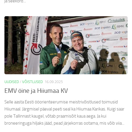
ja seekord...
UUDISED
/
VÕISTLUSED
16.09.2025
EMV öine ja Hiiumaa KV
Selle aasta Eesti ööorienteerumise meistrivõistlused toimusid
Hiiumaal. Järgmisel päeval peeti seal ka Hiiumaa Karikas. Kuigi saar
pole Tallinnast kaugel, võtab praamisõit kaua aega. Ja kui
broneeringuga hiljaks jääd, pead järjekorras ootama, mis võib viia...