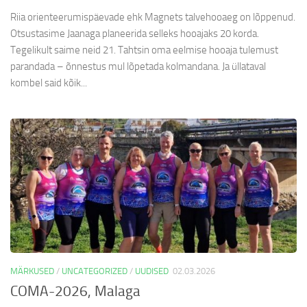
Riia orienteerumispäevade ehk Magnets talvehooaeg on lõppenud.
Otsustasime Jaanaga planeerida selleks hooajaks 20 korda.
Tegelikult saime neid 21. Tahtsin oma eelmise hooaja tulemust
parandada – õnnestus mul lõpetada kolmandana. Ja üllataval
kombel said kõik...
MÄRKUSED
/
UNCATEGORIZED
/
UUDISED
02.03.2026
COMA-2026, Malaga