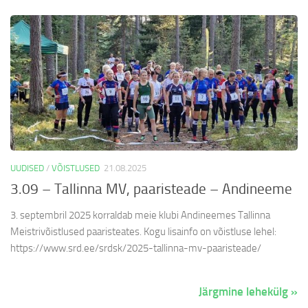
UUDISED
/
VÕISTLUSED
21.08.2025
3.09 – Tallinna MV, paaristeade – Andineeme
3. septembril 2025 korraldab meie klubi Andineemes Tallinna
Meistrivõistlused paaristeates. Kogu lisainfo on võistluse lehel:
https://www.srd.ee/srdsk/2025-tallinna-mv-paaristeade/
Järgmine lehekülg »