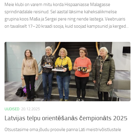
Meie klubi on varem mitu korda Hispaaniasse Malagasse
sprindinädalale reisinud. Sel aastal läksime kaheksaliikmelise
grupina koos Maša ja Sergei pere ning nende lastega. Veebruaris
on tavaliselt 17–20 kraadi sooja, kuid soojad kampsunid ja kerged...
UUDISED
20.12.2025
Latvijas telpu orientēšanās čempionāts 2025
Otsustasime oma jõudu proovile panna Läti meistrivõistlustele