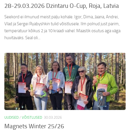
28-29.03.2026 Dzintaru O-Cup, Roja, Latvia
Seekord ei ilmunud meist palju kohale. Igor, Dima, Jaana, Andrei,
Vlad ja Sergei Ryabyshkin tulid võistlusele. Ilm polnud just parim,
temperatuur kõikus 2 ja 10 kraadi vahel. Maastik osutus aga väga
huvitavaks. Seal oli...
UUDISED
/
VÕISTLUSED
30.03.2026
Magnets Winter 25/26