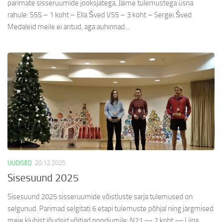
parimate sisseruumide jooksjatega. Jäime tulemustega üsna
rahule: S55 – 1 koht – Ella Šved V55 – 3 koht – Sergei Šved
Medaleid meile ei antud, aga auhinnad...
UUDISED
20.12.2025
Sisesuund 2025
Sisesuund 2025 sisseruumide võistluste sarja tulemused on
selgunud. Parimad selgitati 6 etapi tulemuste põhjal ning järgmised
meie klubist jõudsid võitjad poodiumile: N21 — 2 koht — Liina