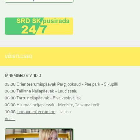
VÕISTLUSED
JÄRGMISED STARDID
05.08
Orienteerumispäevak Pargijooksud
- Pae park - Sikupilli
06.08
Tallinna Neljapäevak
- Laudissalu
06.08
Tartu neljapäevak
- Elva keskväljak
06.08
Hiiumaa neljapäevak
- Meelste, Tahkuna teelt
10.08
Linnaorienteerumine
- Tallinn
Veel...