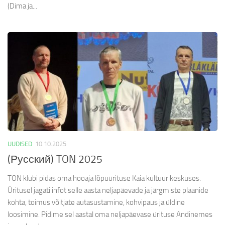
(Dima ja...
UUDISED
10.10.2025
(Русский) TON 2025
TON klubi pidas oma hooaja lõpuürituse Kaia kultuurikeskuses.
Üritusel jagati infot selle aasta neljapäevade ja järgmiste plaanide
kohta, toimus võitjate autasustamine, kohvipaus ja üldine
loosimine. Pidime sel aastal oma neljapäevase ürituse Andinemes