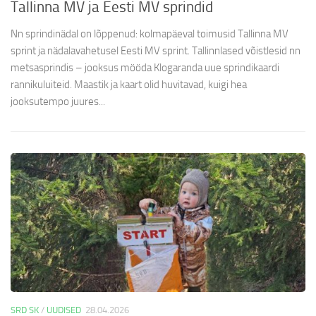
Tallinna MV ja Eesti MV sprindid
Nn sprindinädal on lõppenud: kolmapäeval toimusid Tallinna MV
sprint ja nädalavahetusel Eesti MV sprint. Tallinnlased võistlesid nn
metsasprindis – jooksus mööda Klogaranda uue sprindikaardi
rannikuluiteid. Maastik ja kaart olid huvitavad, kuigi hea
jooksutempo juures...
SRD SK
/
UUDISED
28.04.2026