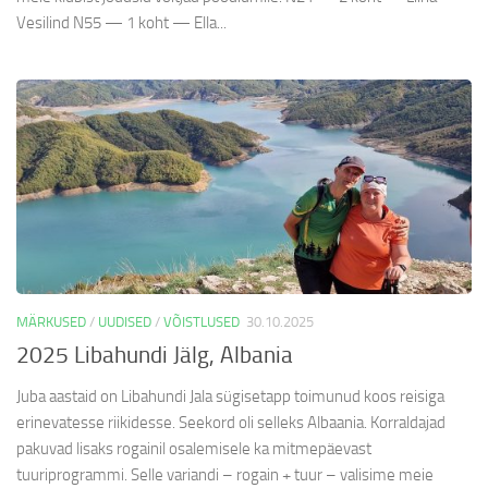
Vesilind N55 — 1 koht — Ella...
MÄRKUSED
/
UUDISED
/
VÕISTLUSED
30.10.2025
2025 Libahundi Jälg, Albania
Juba aastaid on Libahundi Jala sügisetapp toimunud koos reisiga
erinevatesse riikidesse. Seekord oli selleks Albaania. Korraldajad
pakuvad lisaks rogainil osalemisele ka mitmepäevast
tuuriprogrammi. Selle variandi – rogain + tuur – valisime meie