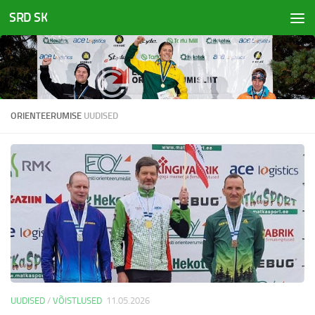
SRD SK
Skip to content
ORIENTEERUMISE
UUDISED
UUDISED
/
VÕISTLUSED
11.05.2026