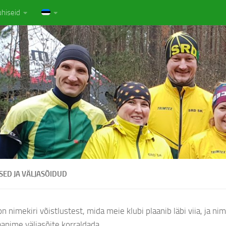
uhiseid
SED JA VÄLJASÕIDUD
on nimekiri võistlustest, mida meie klubi plaanib läbi viia, ja nim
anime väljasõite korraldada.