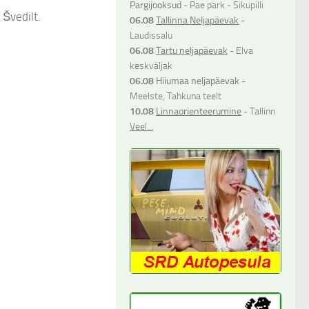
Pargijooksud
- Pae park - Sikupilli
 Švedilt.
06.08
Tallinna Neljapäevak
-
Laudissalu
06.08
Tartu neljapäevak
- Elva
keskväljak
06.08
Hiiumaa neljapäevak
-
Meelste, Tahkuna teelt
10.08
Linnaorienteerumine
- Tallinn
Veel...