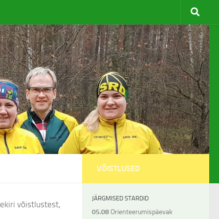
VÕISTLUSED
JÄRGMISED STARDID
ekiri võistlustest,
05.08
Orienteerumispäevak