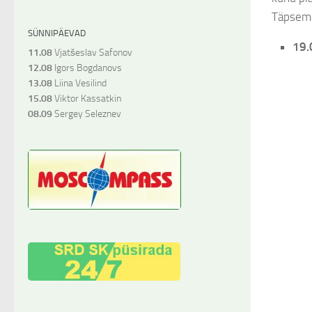
Täpsemat
SÜNNIPÄEVAD
19.
11.08
Vjatšeslav Safonov
12.08
Igors Bogdanovs
13.08
Liina Vesilind
15.08
Viktor Kassatkin
08.09
Sergey Seleznev