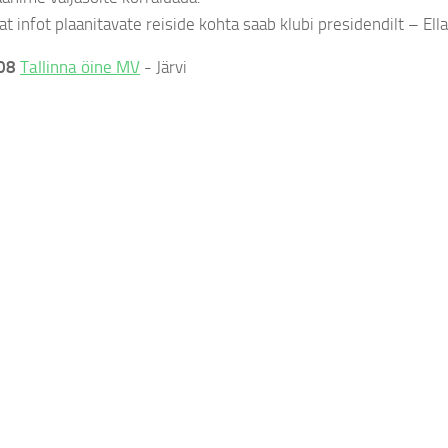
 infot plaanitavate reiside kohta saab klubi presidendilt – Ella
08
Tallinna öine MV
- Järvi