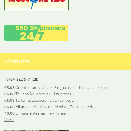
VÕISTLUSED
JÄRGMISED STARDID
05.08
Orienteerumispäevak Pargijooksud
- Pae park - Sikupilli
06.08
Tallinna Neljapäevak
- Laudissalu
06.08
Tartu neljapäevak
- Elva keskväljak
06.08
Hiiumaa neljapäevak
- Meelste, Tahkuna teelt
10.08
Linnaorienteerumine
- Tallinn
Veel...