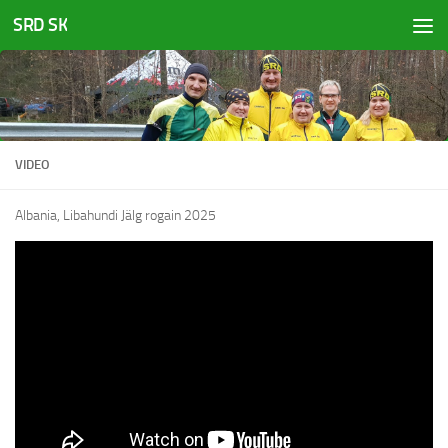
SRD SK
Skip to content
VIDEO
Albania, Libahundi Jälg rogain 2025