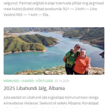
selgunud. Parimad selgitati 6 etapi tulemuste põhjal ning järgmised
meie klubist jõudsid võitjad poodiumile: N21 — 2 koht — Liina
Vesilind N55 — 1 koht — Ella...
MÄRKUSED
/
UUDISED
/
VÕISTLUSED
30.10.2025
2025 Libahundi Jälg, Albania
Juba aastaid on Libahundi Jala sügisetapp toimunud koos reisiga
erinevatesse riikidesse. Seekord oli selleks Albaania. Korraldajad