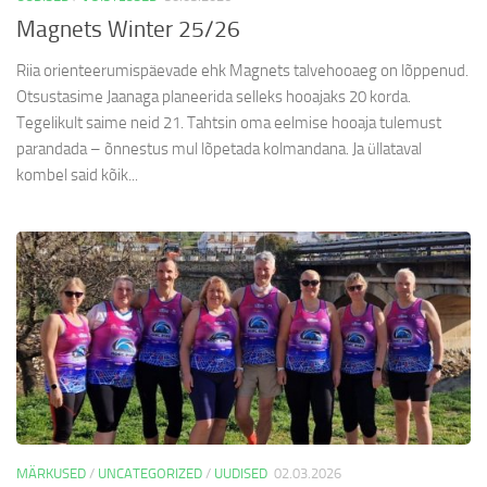
Magnets Winter 25/26
Riia orienteerumispäevade ehk Magnets talvehooaeg on lõppenud.
Otsustasime Jaanaga planeerida selleks hooajaks 20 korda.
Tegelikult saime neid 21. Tahtsin oma eelmise hooaja tulemust
parandada – õnnestus mul lõpetada kolmandana. Ja üllataval
kombel said kõik...
MÄRKUSED
/
UNCATEGORIZED
/
UUDISED
02.03.2026