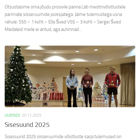
Otsustasime oma jõudu proovile panna Läti meistrivõistlustele
parimate sisseruumide jooksjatega. Jäime tulemustega üsna
rahule: S55 – 1 koht – Ella Šved V55 – 3 koht – Sergei Šved
Medaleid meile ei antud, aga auhinnad...
UUDISED
20.12.2025
Sisesuund 2025
Sisesuund 2025 sisseruumide võistluste sarja tulemused on