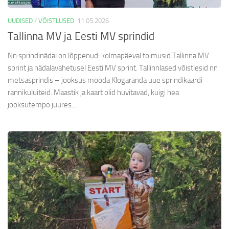
UUDISED
/
VÕISTLUSED
11.05.2026
Tallinna MV ja Eesti MV sprindid
Nn sprindinädal on lõppenud: kolmapäeval toimusid Tallinna MV
sprint ja nädalavahetusel Eesti MV sprint. Tallinnlased võistlesid nn
metsasprindis – jooksus mööda Klogaranda uue sprindikaardi
rannikuluiteid. Maastik ja kaart olid huvitavad, kuigi hea
jooksutempo juures...