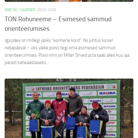
SRD SK
/
UUDISED
28.04.2026
TON Rohuneeme – Esimesed sammud
orienteerumises
Iga päev on millegi jaoks “esimene kord”. Nii juhtus ka sel
neljapäeval – üks väike poiss tegi oma esimesed sammud
orienteerumises. Poisi nimi on Milan Shved ja ta saab alles kuu aja
pärast kaheaastaseks....