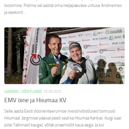
loosimine. Pidime sel aastal oma neljapäevase ürituse Andinemes
ja seekord...
UUDISED
/
VÕISTLUSED
16.09.2025
EMV öine ja Hiiumaa KV
Selle aasta Eesti ööorienteerumise meistrivõistlused toimusid
Hiiumaal. Järgmisel päeval peeti seal ka Hiiumaa Karikas. Kuigi saar
pole Tallinnast kaugel, võtab praamisõit kaua aega. Ja kui