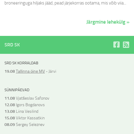
broneeringuga hiljaks jääd, pead järjekorras ootama, mis võib viia...
Järgmine lehekülg »
SRD SK
SRD SK KORRALDAB
19.08
Tallinna öine MV
- Järvi
SÜNNIPÄEVAD
11.08
Vjatšeslav Safonov
12.08
Igors Bogdanovs
13.08
Liina Vesilind
15.08
Viktor Kassatkin
08.09
Sergey Seleznev