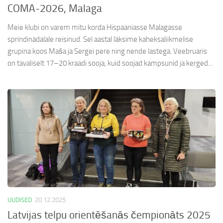
COMA-2026, Malaga
Meie klubi on varem mitu korda Hispaaniasse Malagasse
sprindinädalale reisinud. Sel aastal läksime kaheksaliikmelise
grupina koos Maša ja Sergei pere ning nende lastega. Veebruaris
on tavaliselt 17–20 kraadi sooja, kuid soojad kampsunid ja kerged...
UUDISED
20.12.2025
Latvijas telpu orientēšanās čempionāts 2025