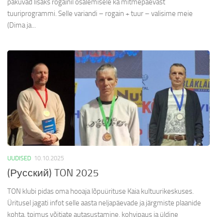
pakuvad lisaks rogainil osalemisele ka mitmepäevast
tuuriprogrammi. Selle variandi – rogain + tuur – valisime meie
(Dima ja...
UUDISED
10.10.2025
(Русский) TON 2025
TON klubi pidas oma hooaja lõpuürituse Kaia kultuurikeskuses.
Üritusel jagati infot selle aasta neljapäevade ja järgmiste plaanide
kohta, toimus võitjate autasustamine, kohvipaus ja üldine