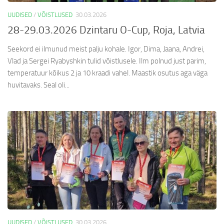
UUDISED
/
VÕISTLUSED
30.03.2026
28-29.03.2026 Dzintaru O-Cup, Roja, Latvia
Seekord ei ilmunud meist palju kohale. Igor, Dima, Jaana, Andrei,
Vlad ja Sergei Ryabyshkin tulid võistlusele. Ilm polnud just parim,
temperatuur kõikus 2 ja 10 kraadi vahel. Maastik osutus aga väga
huvitavaks. Seal oli...
UUDISED
/
VÕISTLUSED
30.03.2026