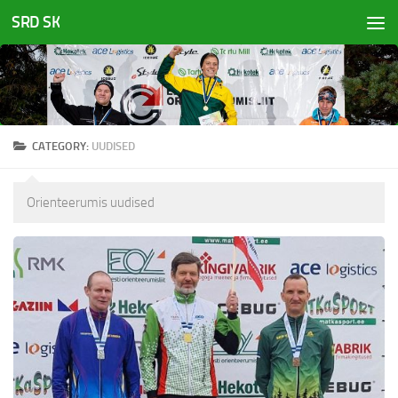
SRD SK
Skip to content
CATEGORY:
UUDISED
Orienteerumis uudised