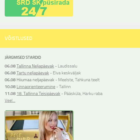
VÕISTLUSED
JÄRGMISED STARDID
06.08
Tallinna Neljapäevak
- Laudissalu
06.08
Tartu neljapäevak
- Elva keskväljak
06.08
Hiiumaa neljapäevak
- Meelste, Tahkuna teelt
10.08
Linnaorienteerumine
- Tallinn
11.08
18. Tallinna Teisipäevak
- Pääsküla, Harku raba
Veel...