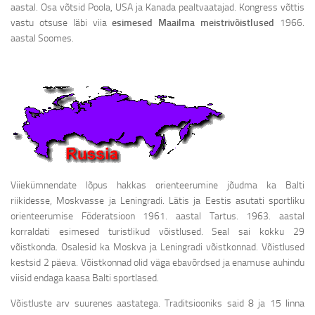
aastal. Osa võtsid Poola, USA ja Kanada pealtvaatajad. Kongress võttis
vastu otsuse läbi viia
esimesed Maailma meistrivõistlused
1966.
aastal Soomes.
Viiekümnendate lõpus hakkas orienteerumine jõudma ka Balti
riikidesse, Moskvasse ja Leningradi. Lätis ja Eestis asutati sportliku
orienteerumise Föderatsioon 1961. aastal Tartus. 1963. aastal
korraldati esimesed turistlikud võistlused. Seal sai kokku 29
võistkonda. Osalesid ka Moskva ja Leningradi võistkonnad. Võistlused
kestsid 2 päeva. Võistkonnad olid väga ebavõrdsed ja enamuse auhindu
viisid endaga kaasa Balti sportlased.
Võistluste arv suurenes aastatega. Traditsiooniks said 8 ja 15 linna