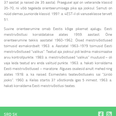
37 aastat ja naised üle 35 aasta). Praegusel ajal on veteranide klassid
35-70, nii võib tegeleda orienteerumisega pika aja jooksul. Samuti on
nüüd olemas juunioride klassid. 1997. a. 4EST-il oli vanuseklasse tervelt
51.
Suvine orienteerumine omab Eestis kõige pikemat ajalugu. Eesti
meistrivõistlusi korraldatakse alates 1959. aastast. Öine
orienteerumine tekkis aastatel 1960-1962. Öised meistrivõistlused
toimusid esmakordselt 1963. a. Aastatel 1963-1979 toimusid Eesti
meistrivõistlused “valikus”. Teatud aja jooksul pidi leidma maksimaalse
arvu kontrollpunkte. 1983. a. meistrivõistlused “valikus” muutusid – oli
vaja leida teatud arv enda valituid punkte. 1963. a. hakati korraldama
Eesti meistrivõistlused – maratone. Alguses osalesid ainult mehed ning
alates 1978. a. ka naised. Esimesteks teatevõistluseks sai “Jüriöö
jooks”. 1960. a. Keilas startis 37 võistkonda igas 5 inimest. 1963. a.
hakati korraldama Eesti meistrivõistlusi teates.
SRD SK