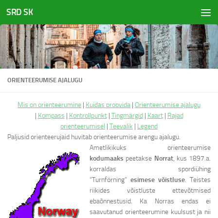
SRD SK
Skip to content
ORIENTEERUMISE AJALUGU
Mis on orienteerumine
|
Kuidas proovida
|
Orienteerumise ajalugu
|
Kompass
|
Kontrollpunkt
|
Tingmärgid
|
Kaart
|
Rajad
orienteerumisel
|
Teevalik
|
Legend
Paljusid orienteerujaid huvitab orienteerumise arengu ajalugu.
Ametlikikuks orienteerumise
kodumaaks
peetakse
Norrat
, kus 1897.a.
korraldas spordiühing
“Turnförning”
esimese võistluse
. Teistes
riikides võistluste ettevõtmised
ebaõnnestusid. Ka Norras endas ei
saavutanud orienteerumine kuulsust ja nii