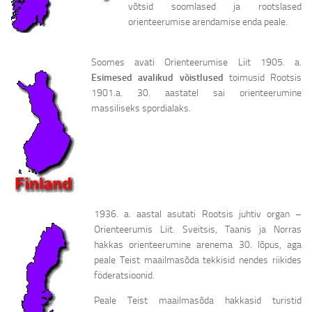
võtsid soomlased ja rootslased
orienteerumise arendamise enda peale.
Soomes avati Orienteerumise Liit 1905. a.
Esimesed avalikud võistlused
toimusid Rootsis
1901.a. 30. aastatel sai orienteerumine
massiliseks spordialaks.
1936. a. aastal asutati Rootsis juhtiv organ –
Orienteerumis Liit. Sveitsis, Taanis ja Norras
hakkas orienteerumine arenema 30. lõpus, aga
peale Teist maailmasõda tekkisid nendes riikides
föderatsioonid.
Peale Teist maailmasõda hakkasid turistid