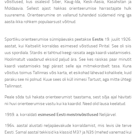
võistlused, kus osalesid Siber, Kaug-Ida, Kesk-Aasia, Kasahstan ja
Moldaavia. Sellest ajast hakkas orienteerumise harrastajate hulk
suurenema. Orienteerumine on vallanud tuhandeid südameid ning iga
aasta ikka rohkem populaarsust võitnud.
Sportliku orienteerumise sünnipäevaks peetakse
Eestis
19. juulit 1926.
aastat, kui Kaitseliit korraldas esimesed võistlused Pirital. See oli siis
uus spordiala. Stardis ei tahtnud keegi raisata aega kaardi vaatamiseks.
Hoolimatult vaadanud eksisid paljud ära. See kes raiskas paar minutit
kaardi vaatamiseks tegi pärast selle aja mitmekordselt tasa. Kuna
võistlus toimus Tallinnas võis karta, et esikohad lähevad kohalikele, kuid
paraku see nii polnud. Kuue sees oli küll inimesi Tartust, aga mitte ühtegi
Tallinnast.
Peale sõda tuli hakata orienteerumist taastama, sest sõja ajal hävitati
nii huvi orienteerumise vastu kui ka kaardid. Need olid lausa keelatud.
1959. a. korraldati
esimesed Eesti meistrivõistlused
Nelijärvel.
1964. aastal alustati neljapäevakude korraldamist, mis levis üle terve
Eesti. Samal aastal tekkisid ka klassid M37 ja N35 (mehed vanemad kui