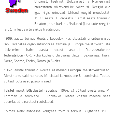
Ungarist, Tsehhist, Bulgaariast ja Rumeeniast
harrastama võistkondlike võistlusi. Reeglid olid
igas riigis erinevad. Ühtsed reeglid moodustati
1958. aastal Budapestis. Samal aasta toimusid
Balatoni järve karika võistlused (juba uute reeglite
järgi), millest sai tulevikus traditsioon.
1959. aastal toimus Rootsis koosolek, kus otsustati orienteerumise
rahvusvahelise organisatsiooni asutamine ja Euroopa meistrivõistluste
läbiviimine. Kahe aasta parast asutati
Rahvusvaheline
föderatsioon
(IOF), kuhu kuulusid Bulgaaria, Ungari, Saksamaa, Taani,
Norra, Soome, Tsehhi, Rootsi ja Sveits.
1962. aastal toimusid Norras
esimesed Euroopa meistrivõistlused
.
Meistriteks said norrakas M. Listad ja rootslane U. Lundkvist. Teates
võitsid rootslased ja soomlased.
Teistel meistrivõistlustel
(Sveitsis, 1964. a.) võitsid sveitslanna M.
Tommen ja soomlane E. Kohvakka. Teates võitsid meeste seas
soomlased ja naistest rootslased.
Kolmas Rahvusvaheline kongress toimus toimus Bulgaarias 1965.