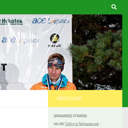
VÕISTLUSED
JÄRGMISED STARDID
06.08
Tallinna Neljapäevak
-