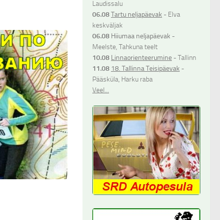
Laudissalu
06.08
Tartu neljapäevak
- Elva
keskväljak
06.08
Hiiumaa neljapäevak
-
Meelste, Tahkuna teelt
10.08
Linnaorienteerumine
- Tallinn
11.08
18. Tallinna Teisipäevak
-
Pääsküla, Harku raba
Veel...