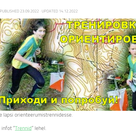
 PUBLISHED
23.09.2022
· UPDATED
14.12.2022
 lapsi orienteerumistrennidesse.
infot “
Trennid
” lehel.