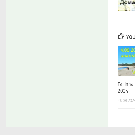
YOU
Tallinna
2024
26.08.202