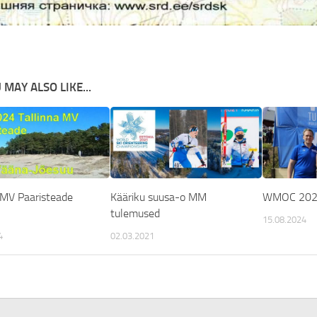
 MAY ALSO LIKE...
 MV Paaristeade
Kääriku suusa-o MM
WMOC 2024
tulemused
15.08.2024
4
02.03.2021