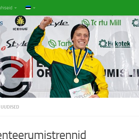
uhiseid
UUDISED
enteerumistrennid