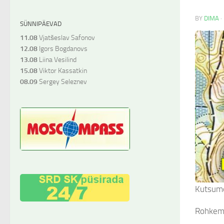
BY
DIMA
·
SÜNNIPÄEVAD
11.08
Vjatšeslav Safonov
12.08
Igors Bogdanovs
13.08
Liina Vesilind
15.08
Viktor Kassatkin
08.09
Sergey Seleznev
Kutsume
Rohkem 