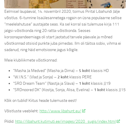
Eelmisel laupäeval, 14. novembril 2020, toimus Pirital Libahundi Jälje
võistlus. 6-tunnine lisaülesannetega rogain on üsna populaarne sellise
“meelelahutuse” austajate seas. Ka sel korral sai tulemuse kirja 111
jalgsi-võistkonda ning 20 ratta-võistkonda. Seoses
koroonapandeemiaga oli start jaotatud tervele päevale ja mõned
võistkonnad otsisid punkte juba pimedas. Ilm oli täitsa sobiv, vihma ei
sadanud, ning häid emotsioone jagus kõigile.
Meie klubiliikmete võistkonnad:
“Masha Ja Medved” (Masha ja Dima) –
5 koht
klassis HD
“W.I.N.S.” (Vlad ja Sonja) –
2 koht
klassis PERE
“SRD Dream Team” (Nastja ja Slava) –
1 koht
klassis JJ19
“SRDnoored DK” (Kostja, Sonja, Alisa, Evelina) –
1 koht
klassis JJ15
Kõik on tublid! Kiitus heade tulemuste eest!
Võistluste veebileht:
http://www.libahunt.eu/
Pildid:
http://libahunt.kutimuti.ee/images/2020_sugis/index.html