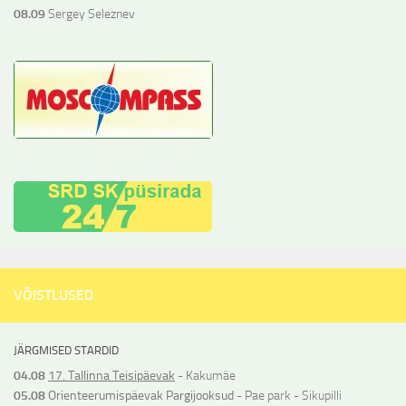
08.09
Sergey Seleznev
VÕISTLUSED
JÄRGMISED STARDID
04.08
17. Tallinna Teisipäevak
- Kakumäe
05.08
Orienteerumispäevak Pargijooksud
- Pae park - Sikupilli