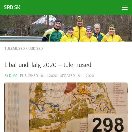
SRD SK
Skip to content
TULEMUSED
/
UUDISED
Libahundi Jälg 2020 – tulemused
BY
DIMA
· PUBLISHED
18.11.2020
· UPDATED
18.11.2020