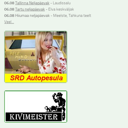
06.08
Tallinna Neljapäevak
- Laudissalu
06.08
Tartu neljapäevak
- Elva keskväljak
06.08
Hiiumaa neljapäevak
- Meelste, Tahkuna teelt
Veel...