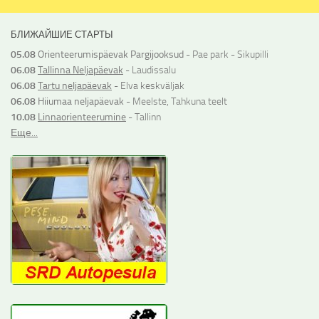
БЛИЖАЙШИЕ СТАРТЫ
05.08
Orienteerumispäevak Pargijooksud
- Pae park - Sikupilli
06.08
Tallinna Neljapäevak
- Laudissalu
06.08
Tartu neljapäevak
- Elva keskväljak
06.08
Hiiumaa neljapäevak
- Meelste, Tahkuna teelt
10.08
Linnaorienteerumine
- Tallinn
Еще...