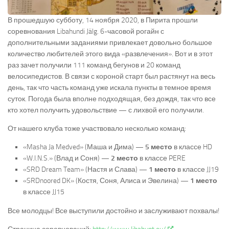
В прошедшую субботу, 14 ноября 2020, в Пирита прошли
соревнования Libahundi Jälg. 6-часовой рогайн с
дополнительными заданиями привлекает довольно большое
количество любителей этого вида «развлечения». Вот и в этот
раз зачет получили 111 команд бегунов и 20 команд
велосипедистов. В связи с короной старт был растянут на весь
день, так что часть команд уже искала пункты в темное время
суток. Погода была вполне подходящая, без дождя, так что все
кто хотел получить удовольствие — с лихвой его получили.
От нашего клуба тоже участвовало несколько команд:
«Masha Ja Medved» (Маша и Дима) —
5 место
в классе HD
«W.I.N.S.» (Влад и Соня) —
2 место
в классе PERE
«SRD Dream Team» (Настя и Слава) —
1 место
в классе JJ19
«SRDnoored DK» (Костя, Соня, Алиса и Эвелина) —
1 место
в классе JJ15
Все молодцы! Все выступили достойно и заслуживают похвалы!