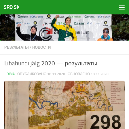
SRD SK
Перейти к содержимому
РЕЗУЛЬТАТЫ
/
НОВОСТИ
Libahundi jälg 2020 — результаты
-
DIMA
· ОПУБЛИКОВАНО
18.11.2020
· ОБНОВЛЕНО
18.11.2020