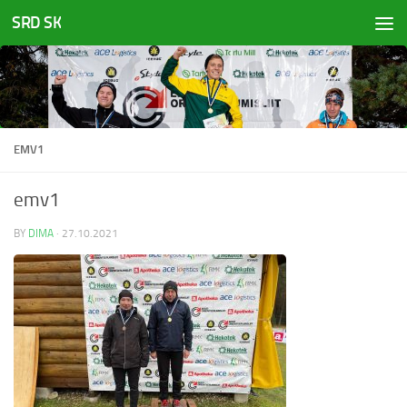
SRD SK
Skip to content
EMV1
emv1
BY
DIMA
·
27.10.2021