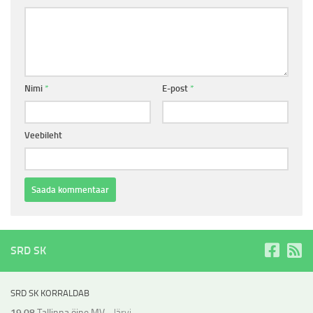
Nimi
*
E-post
*
Veebileht
SRD SK
SRD SK KORRALDAB
19.08
Tallinna öine MV
- Järvi