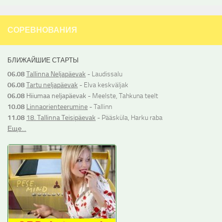
СОРЕВНОВАНИЯ
БЛИЖАЙШИЕ СТАРТЫ
06.08
Tallinna Neljapäevak
- Laudissalu
06.08
Tartu neljapäevak
- Elva keskväljak
06.08
Hiiumaa neljapäevak
- Meelste, Tahkuna teelt
10.08
Linnaorienteerumine
- Tallinn
11.08
18. Tallinna Teisipäevak
- Pääsküla, Harku raba
Еще...