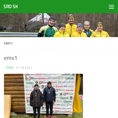
SRD SK
Перейти к содержимому
EMV1
emv1
-
DIMA
·
27.10.2021