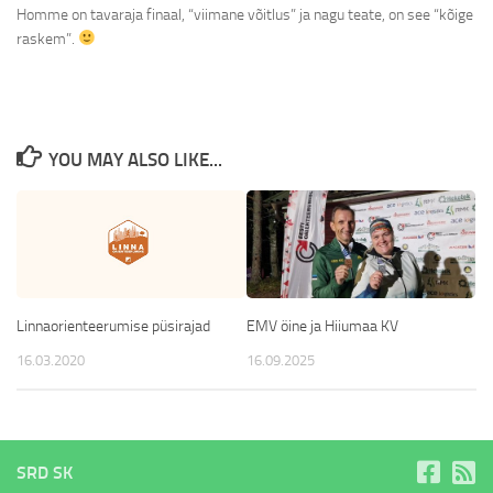
Homme on tavaraja finaal, “viimane võitlus” ja nagu teate, on see “kõige
raskem”.
YOU MAY ALSO LIKE...
Linnaorienteerumise püsirajad
EMV öine ja Hiiumaa KV
16.03.2020
16.09.2025
SRD SK