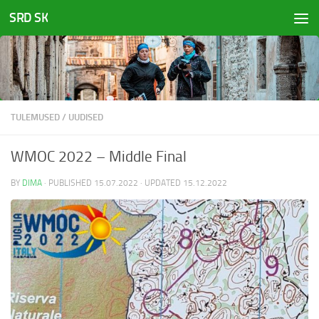
SRD SK
Skip to content
TULEMUSED
/
UUDISED
WMOC 2022 – Middle Final
BY
DIMA
· PUBLISHED
15.07.2022
· UPDATED
15.12.2022