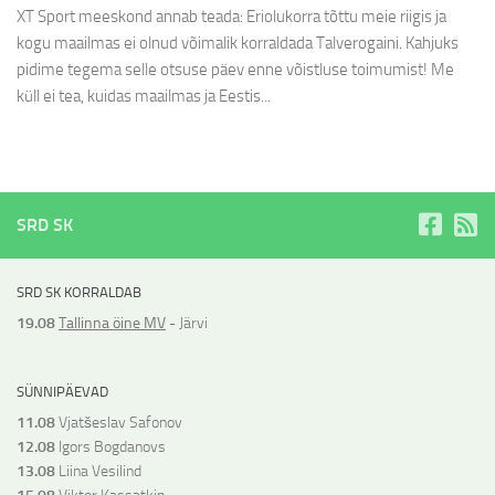
XT Sport meeskond annab teada: Eriolukorra tõttu meie riigis ja
kogu maailmas ei olnud võimalik korraldada Talverogaini. Kahjuks
pidime tegema selle otsuse päev enne võistluse toimumist! Me
küll ei tea, kuidas maailmas ja Eestis...
SRD SK
SRD SK KORRALDAB
19.08
Tallinna öine MV
- Järvi
SÜNNIPÄEVAD
11.08
Vjatšeslav Safonov
12.08
Igors Bogdanovs
13.08
Liina Vesilind