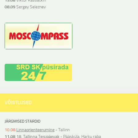
15.08
Viktor Kassatkin
08.09
Sergey Seleznev
VÕISTLUSED
JÄRGMISED STARDID
10.08
Linnaorienteerumine
- Tallinn
11.08
18. Tallinna Teisipäevak
- Pääsküla, Harku raba