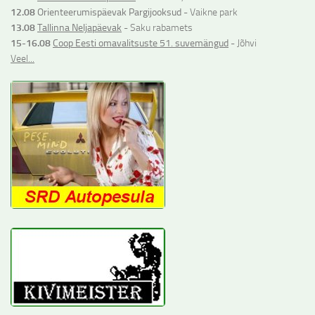
12.08
Orienteerumispäevak Pargijooksud
- Vaikne park
13.08
Tallinna Neljapäevak
- Saku rabamets
15-16.08
Coop Eesti omavalitsuste 51. suvemängud
- Jõhvi
Veel...