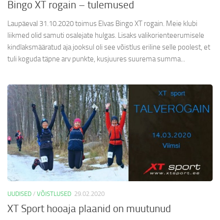
Bingo XT rogain – tulemused
Laupäeval 31.10.2020 toimus Elvas Bingo XT rogain. Meie klubi
liikmed olid samuti osalejate hulgas. Lisaks valikorienteerumisele
kindlaksmääratud aja jooksul oli see võistlus eriline selle poolest, et
tuli koguda täpne arv punkte, kusjuures suurema summa...
UUDISED
/
VÕISTLUSED
29.02.2020
XT Sport hooaja plaanid on muutunud