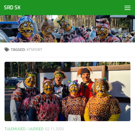
SRD SK
Skip to content
TAGGED:
XTSPORT
TULEMUSED
/
UUDISED
02.11.2020