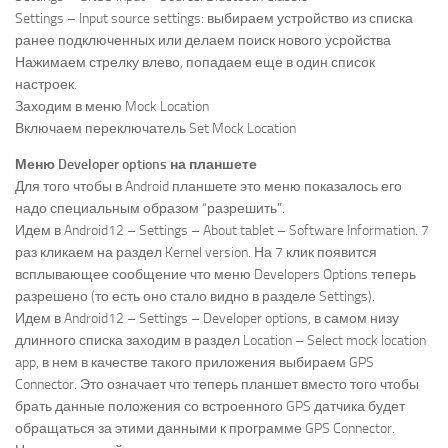
Settings – Input source settings: выбираем устройство из списка
ранее подключенных или делаем поиск нового усройства
Нажимаем стрелку влево, попадаем еще в один список
настроек.
Заходим в меню Mock Location
Включаем переключатель Set Mock Location
Меню Developer options на планшете
Для того чтобы в Android планшете это меню показалось его
надо специальным образом “разрешить”.
Идем в Android12 – Settings – About tablet – Software Information. 7
раз кликаем на раздел Kernel version. На 7 клик появится
всплывающее сообщение что меню Developers Options теперь
разрешено (то есть оно стало видно в разделе Settings).
Идем в Android12 – Settings – Developer options, в самом низу
длинного списка заходим в раздел Location – Select mock location
app, в нем в качестве такого приложения выбираем GPS
Connector. Это означает что теперь планшет вместо того чтобы
брать данные положения со встроенного GPS датчика будет
обращаться за этими данными к программе GPS Connector.