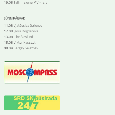
19.08
Tallinna öine MV
- Järvi
SÜNNIPÄEVAD
11.08
Vjatšeslav Safonov
12.08
Igors Bogdanovs
13.08
Liina Vesilind
15.08
Viktor Kassatkin
08.09
Sergey Seleznev