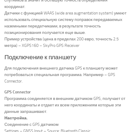
спутников а значит и бОльшую точность определения
координат.
Датчики с функцией WAAS (wide area augmentation system) умеют
использовать специальную систему поправок передаваемых
наземными передатчиками, в результате точность
позиционирования получается еще выше.
Пример устройства (цена в пределах 200 евро, точность 2.5
метра) – XGPS160 – SkyPro GPS Receiver
Подключение к планшету
Для подключения внешнего датчика GPS к планшету может
потребоваться специальная программа. Например – GPS
Connector.
GPS Connector
Программа соединяется в внешним датчиком GPS, получает от
него координаты и отдает их всем приложениям которые эти
данные запрашивают.
Настройка.
Соединение с GPS датчиком
Settings – GNSS Input – Source: Bluetooth Classic