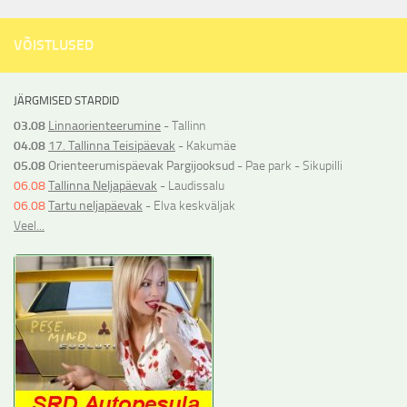
VÕISTLUSED
JÄRGMISED STARDID
03.08
Linnaorienteerumine
- Tallinn
04.08
17. Tallinna Teisipäevak
- Kakumäe
05.08
Orienteerumispäevak Pargijooksud
- Pae park - Sikupilli
06.08
Tallinna Neljapäevak
- Laudissalu
06.08
Tartu neljapäevak
- Elva keskväljak
Veel...