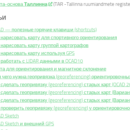
та-основа
Таллинна
(TAR -Tallinna ruumiandmete registe
ьи
D — полезные горячие клавиши (shortcuts)
 нарисовать карту для спортивного ориентирования
 нарисовать карту группой картографов
 нарисовать карту используя GPS
 работать с LIDAR данными в OCAD10
та для ориентирования и магнитное склонение
 чего нужна геопривязка (georeferencing) ориентировочны
 сделать геопривязку (georeferencing) старых карт (OCAD 2
 сделать геопривязку (georeferencing) старых карт (Вариан
 сделать геопривязку (georeferencing) старых карт (Вариан
 проверить геопривязку (georeferencing) у ориентировочн
D Sketch
D Sketch и внешний GPS