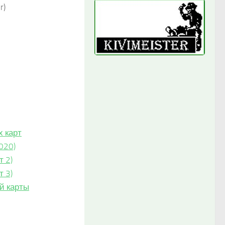
r)
х карт
020)
т 2)
т 3)
ой карты