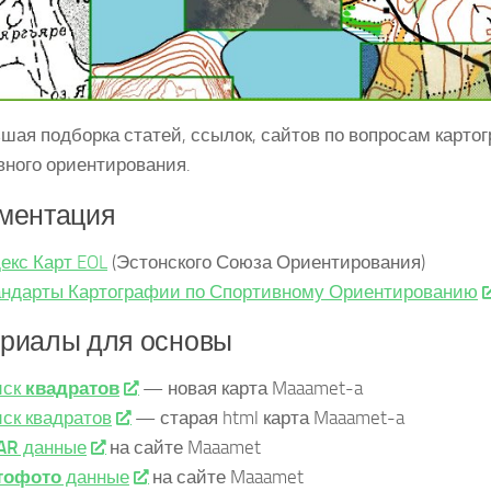
шая подборка статей, ссылок, сайтов по вопросам карто
вного ориентирования.
ментация
екс Карт EOL
(Эстонского Союза Ориентирования)
ндарты Картографии по Спортивному Ориентированию
риалы для основы
иск
квадратов
— новая карта Maaamet-a
ск квадратов
— старая html карта Maaamet-a
AR
данные
на сайте Maaamet
тофото
данные
на сайте Maaamet