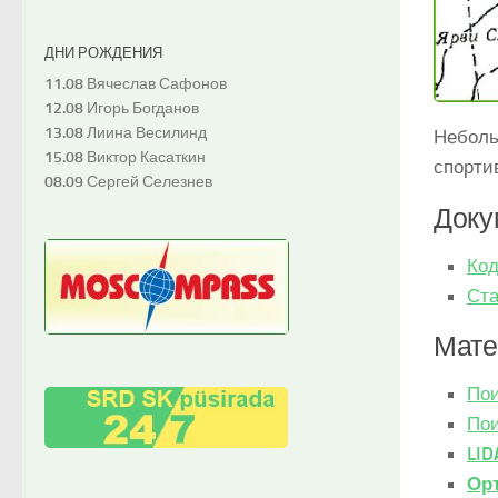
ДНИ РОЖДЕНИЯ
11.08
Вячеслав Сафонов
12.08
Игорь Богданов
13.08
Лиина Весилинд
Неболь
15.08
Виктор Касаткин
спорти
08.09
Сергей Селезнев
Доку
Код
Ста
Мате
По
Пои
LID
Ор