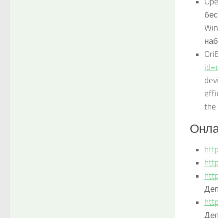
Ope
бес
Win
наб
OriB
id=
dev
effi
the
Онла
http
http
htt
Деп
htt
Деп