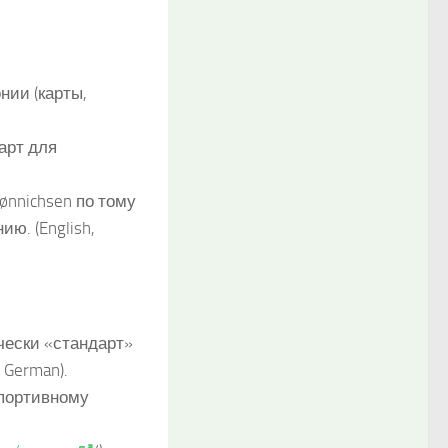
ии (карты,
арт для
ønnichsen по тому
ю. (English,
ески «стандарт»
 German).
спортивному