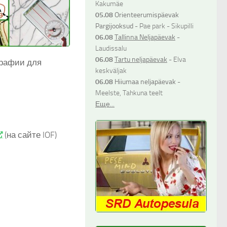
Kakumäe
05.08
Orienteerumispäevak
Pargijooksud
- Pae park - Sikupilli
06.08
Tallinna Neljapäevak
-
Laudissalu
06.08
Tartu neljapäevak
- Elva
графии для
keskväljak
06.08
Hiiumaa neljapäevak
-
Meelste, Tahkuna teelt
Еще...
(на сайте IOF)