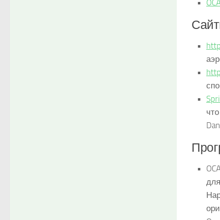
OCA
Сай
htt
аэр
htt
спо
Spr
что
Dan
Про
OCA
для
Нар
ори