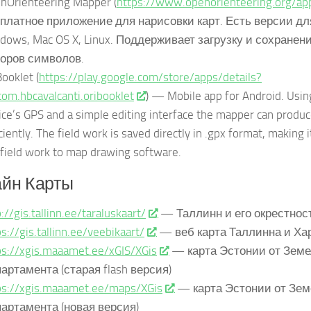
nOrienteering Mapper (
https://www.openorienteering.org/a
платное приложение для нарисовки карт. Есть версии для
dows, Mac OS X, Linux. Поддерживает загрузку и сохранение
оров символов.
ooklet (
https://play.google.com/store/apps/details?
com.hbcavalcanti.oribooklet
) — Mobile app for Android. Usin
ice’s GPS and a simple editing interface the mapper can produc
ciently. The field work is saved directly in .gpx format, making i
 field work to map drawing software.
йн Карты
://gis.tallinn.ee/taraluskaart/
— Таллинн и его окрестнос
s://gis.tallinn.ee/veebikaart/
— веб карта Таллинна и Х
ps://xgis.maaamet.ee/xGIS/XGis
— карта Эстонии от Земе
артамента (старая flash версия)
ps://xgis.maaamet.ee/maps/XGis
— карта Эстонии от Зем
артамента (новая версия)