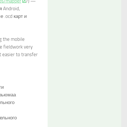
pps/mapper
/) —
 Android,
 .ocd карт и
g the mobile
e fieldwork very
t easier to transfer
ти
арьюмаа
льного
ельного