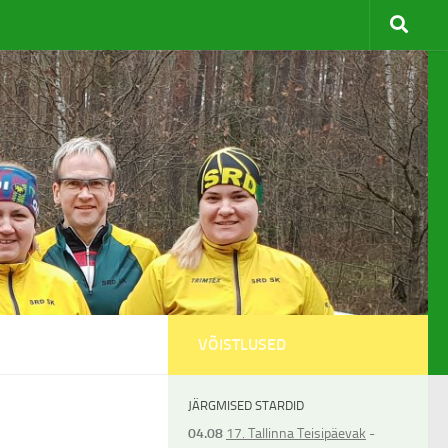
VÕISTLUSED
JÄRGMISED STARDID
04.08
17. Tallinna Teisipäevak
-