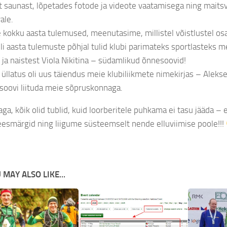
 saunast, lõpetades fotode ja videote vaatamisega ning maits
ale.
 kokku aasta tulemused, meenutasime, millistel võistlustel os
i aasta tulemuste põhjal tulid klubi parimateks sportlasteks m
ja naistest Viola Nikitina – südamlikud õnnesoovid!
üllatus oli uus täiendus meie klubiliikmete nimekirjas – Alekse
 soovi liituda meie sõpruskonnaga.
a, kõik olid tublid, kuid loorberitele puhkama ei tasu jääda – 
esmärgid ning liigume süsteemselt nende elluviimise poole!!!
 MAY ALSO LIKE...