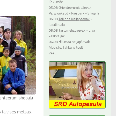
Kakumäe
05.08
Orienteerumispäevak
Pargijooksud
- Pae park - Sikupilli
06.08
Tallinna Neljapäevak
-
Laudissalu
06.08
Tartu neljapäevak
- Elva
keskväljak
06.08
Hiiumaa neljapäevak
-
Meelste, Tahkuna teelt
Veel...
rienteerumishooaja
 talvises metsas,