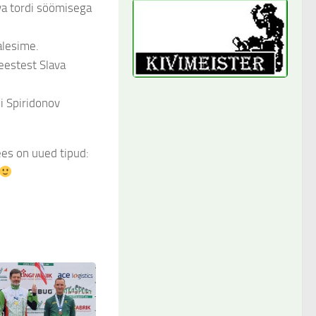
va tordi söömisega
alesime.
eestest Slava
i Spiridonov
ees on uued tipud: