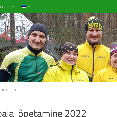
uhiseid
UUDISED
aja lõpetamine 2022