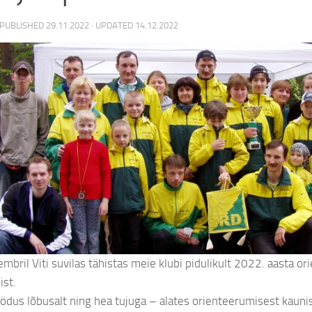
 PUBLISHED
29.11.2022
· UPDATED
14.12.2022
mbril Viti suvilas tähistas meie klubi pidulikult 2022. aasta o
ist.
ödus lõbusalt ning hea tujuga – alates orienteerumisest kaunis