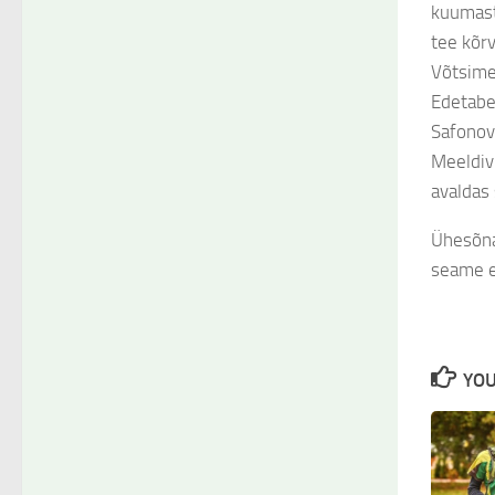
kuumast
tee kõrv
Võtsime
Edetabel
Safonov 
Meeldiv 
avaldas
Ühesõnag
seame e
YOU