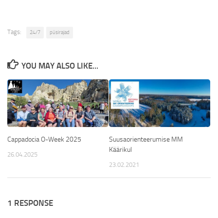
Tags:
24/7
püsirajad
YOU MAY ALSO LIKE...
Cappadocia O-Week 2025
Suusaorienteerumise MM
Käärikul
26.04.2025
23.02.2021
1 RESPONSE