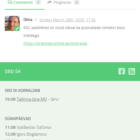
Comments
1
Pingbacks
0
Dima
Sunday March 29th, 2020, 17:34
EOL veebilehel on nüüd üleval ka püsiradade nimekiri koos
linkidega:
https://orienteerumine.ee/pysirajad
SRD SK
SRD SK KORRALDAB
19.08
Tallinna öine MV
- Järvi
SÜNNIPÄEVAD
11.08
Vjatšeslav Safonov
12.08
Igors Bogdanovs