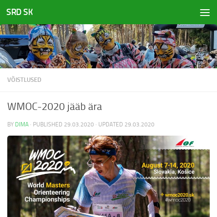
SRD SK
Skip to content
VÕISTLUSED
WMOC-2020 jääb ära
BY
DIMA
· PUBLISHED
29.03.2020
· UPDATED
29.03.2020