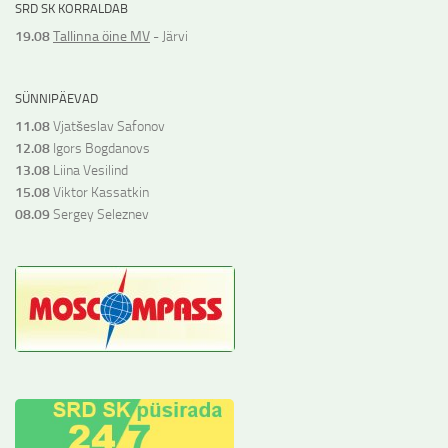
SRD SK KORRALDAB
19.08
Tallinna öine MV
- Järvi
SÜNNIPÄEVAD
11.08
Vjatšeslav Safonov
12.08
Igors Bogdanovs
13.08
Liina Vesilind
15.08
Viktor Kassatkin
08.09
Sergey Seleznev