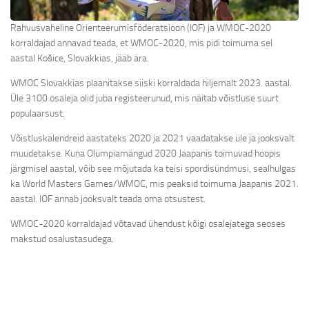
Rahvusvaheline Orienteerumisföderatsioon (IOF) ja WMOC-2020
korraldajad annavad teada, et WMOC-2020, mis pidi toimuma sel
aastal Košice, Slovakkias, jääb ära.
WMOC Slovakkias plaanitakse siiski korraldada hiljemalt 2023. aastal.
Üle 3100 osaleja olid juba registeerunud, mis näitab võistluse suurt
populaarsust.
Võistluskalendreid aastateks 2020 ja 2021 vaadatakse üle ja jooksvalt
muudetakse. Kuna Olümpiamängud 2020 Jaapanis toimuvad hoopis
järgmisel aastal, võib see mõjutada ka teisi spordisündmusi, sealhulgas
ka World Masters Games/WMOC, mis peaksid toimuma Jaapanis 2021.
aastal. IOF annab jooksvalt teada oma otsustest.
WMOC-2020 korraldajad võtavad ühendust kõigi osalejatega seoses
makstud osalustasudega.