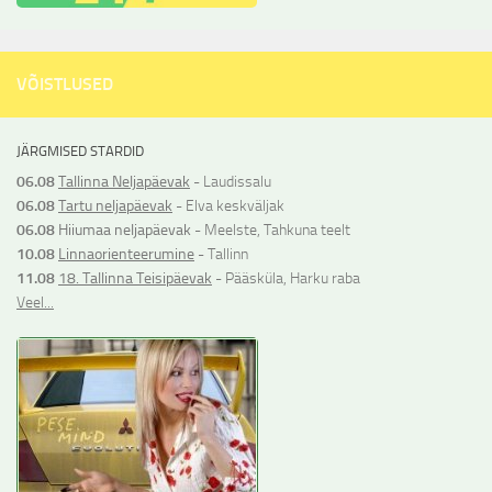
VÕISTLUSED
JÄRGMISED STARDID
06.08
Tallinna Neljapäevak
- Laudissalu
06.08
Tartu neljapäevak
- Elva keskväljak
06.08
Hiiumaa neljapäevak
- Meelste, Tahkuna teelt
10.08
Linnaorienteerumine
- Tallinn
11.08
18. Tallinna Teisipäevak
- Pääsküla, Harku raba
Veel...