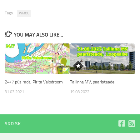
Tags:
WMOC
YOU MAY ALSO LIKE...
24/7 püsirada, Pirita Velodroom
Tallinna MV, paaristeade
31.03.2021
19.08.2022
SRD SK