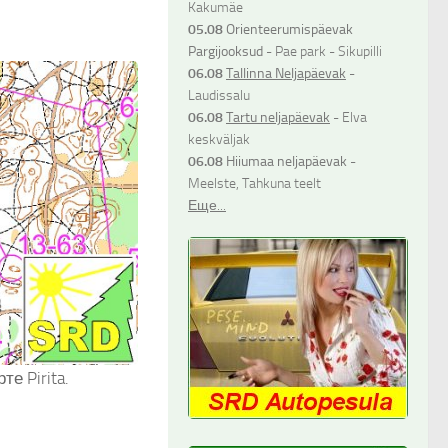
Kakumäe
05.08
Orienteerumispäevak
Pargijooksud
- Pae park - Sikupilli
06.08
Tallinna Neljapäevak
-
Laudissalu
06.08
Tartu neljapäevak
- Elva
keskväljak
06.08
Hiiumaa neljapäevak
-
Meelste, Tahkuna teelt
Еще...
е Pirita.