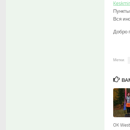
Keskmi
Пункты
Вся ин
Добро 
Метки:
ВА
OK West