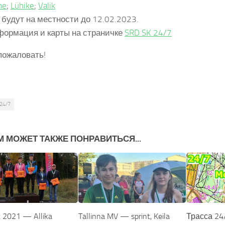
ne
;
Lühike
;
Valik
 будут на местности до 12.02.2023.
формация и карты на страничке
SRD SK 24/7
пожаловать!
24/7
М МОЖЕТ ТАКЖЕ ПОНРАВИТЬСЯ...
 2021 — Allika
Tallinna MV — sprint, Keila
Трасса 24