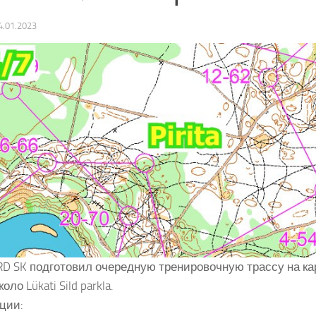
4.01.2023
D SK подготовил очередную тренировочную трассу на карт
оло Lükati Sild parkla.
ции: