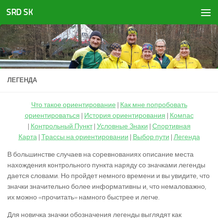
SRD SK
Перейти к содержимому
ЛЕГЕНДА
Что такое ориентирование
|
Как мне попробовать
ориентироваться
|
История ориентирования
|
Компас
|
Контрольный Пункт
|
Условные Знаки
|
Спортивная
Карта
|
Трассы на ориентировании
|
Выбор пути
|
Легенда
В большинстве случаев на соревнованиях описание места
нахождения контрольного пункта наряду со значками легенды
дается словами. Но пройдет немного времени и вы увидите, что
значки значительно более информативны и, что немаловажно,
их можно «прочитать» намного быстрее и легче.
Для новичка значки обозначения легенды выглядят как