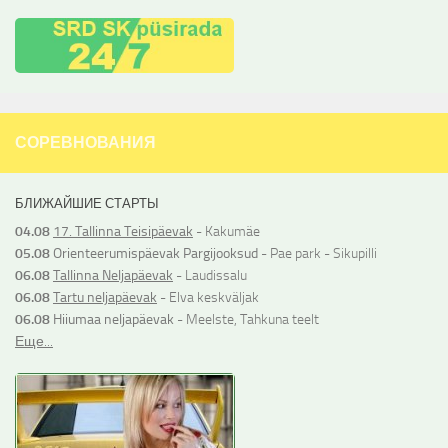
СОРЕВНОВАНИЯ
БЛИЖАЙШИЕ СТАРТЫ
04.08
17. Tallinna Teisipäevak
- Kakumäe
05.08
Orienteerumispäevak Pargijooksud
- Pae park - Sikupilli
06.08
Tallinna Neljapäevak
- Laudissalu
06.08
Tartu neljapäevak
- Elva keskväljak
06.08
Hiiumaa neljapäevak
- Meelste, Tahkuna teelt
Еще...