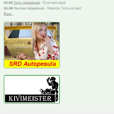
06.08
Tartu neljapäevak
- Elva keskväljak
06.08
Hiiumaa neljapäevak
- Meelste, Tahkuna teelt
Еще...