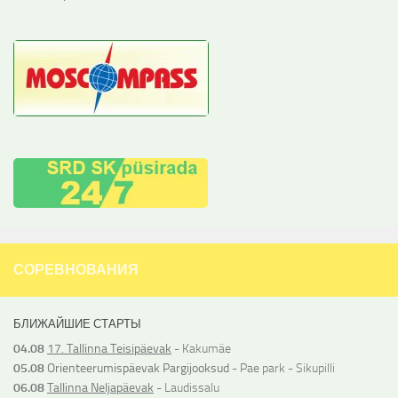
СОРЕВНОВАНИЯ
БЛИЖАЙШИЕ СТАРТЫ
04.08
17. Tallinna Teisipäevak
- Kakumäe
05.08
Orienteerumispäevak Pargijooksud
- Pae park - Sikupilli
06.08
Tallinna Neljapäevak
- Laudissalu