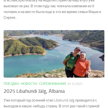
В испанскую Малагу на неделю спринтов наш клуб уже
выезжал не раз. В этом году нас поехала компания из 8
человек и на месте была еще в это же время семья Маши и
Сергея...
ПОЕЗДКИ
/
НОВОСТИ
/
СОРЕВНОВАНИЯ
30.10.2025
2025 Libahundi Jälg, Albania
Уже который год осенний этап Libahundi Jalg проводится с
выездом в какую-нибудь страну. В этот раз такой страной