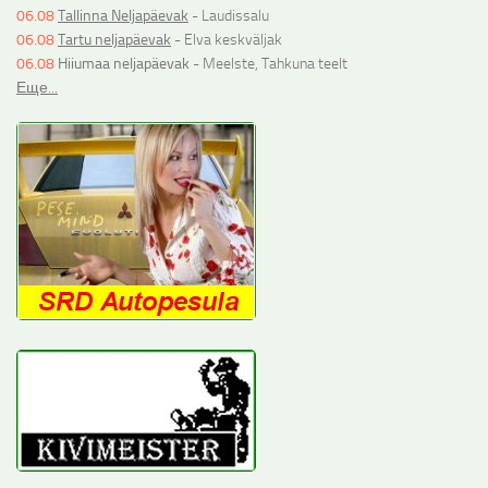
06.08
Tallinna Neljapäevak
- Laudissalu
06.08
Tartu neljapäevak
- Elva keskväljak
06.08
Hiiumaa neljapäevak
- Meelste, Tahkuna teelt
Еще...