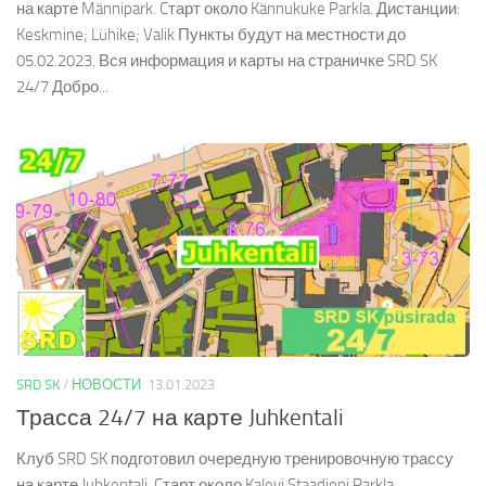
на карте Männipark. Cтарт около Kännukuke Parkla. Дистанции:
Keskmine; Lühike; Valik Пункты будут на местности до
05.02.2023. Вся информация и карты на страничке SRD SK
24/7 Добро...
SRD SK
/
НОВОСТИ
13.01.2023
Трасса 24/7 на карте Juhkentali
Клуб SRD SK подготовил очередную тренировочную трассу
на карте Juhkentali. Cтарт около Kalevi Staadioni Parkla.