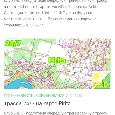
Клуб SRD SK подготовил очередную тренировочную трассу
на карте Tähetorni. Cтарт около Vääna Terviserada Parkla.
Дистанции: Keskmine; Lühike; Valik Пункты будут на
местности до 19.02.2023. Вся информация и карты на
страничке SRD SK 24/7...
SRD SK
/
НОВОСТИ
/
СОРЕВНОВАНИЯ
24.01.2023
Трасса 24/7 на карте Pirita
Клуб SRD SK подготовил очередную тренировочную трассу