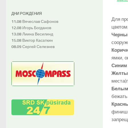
ДНИ РОЖДЕНИЯ
Для пр
11.08
Вячеслав Сафонов
цветом
12.08
Игорь Богданов
13.08
Лиина Весилинд
Черны
15.08
Виктор Касаткин
сооруж
08.09
Сергей Селезнев
Корич
ямки, 
Синим
Желт
места(
Белы
бежать
Красн
финиш,
запрещ