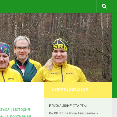
СОРЕВНОВАНИЯ
БЛИЖАЙШИЕ СТАРТЫ
аться
|
История
04.08
17. Tallinna Teisipäevak
-
ки
|
Спортивная