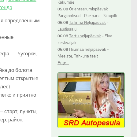
Kakumäe
генда
05.08
Orienteerumispäevak
Pargijooksud
- Pae park - Sikupilli
ся определенным
06.08
Tallinna Neljapäevak
-
Laudissalu
06.08
Tartu neljapäevak
- Elva
венные
keskväljak
06.08
Hiiumaa neljapäevak
-
ефа — бугорки,
Meelste, Tahkuna teelt
Еще...
йка до болота
елтым открытые
лес)
егко и приятно
 старт, пункты,
р, район,