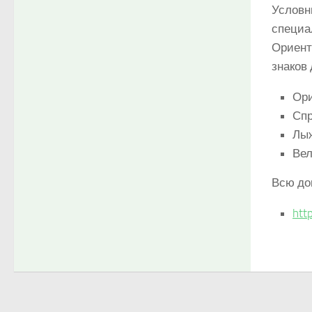
Условн
специа
Ориент
знаков
Ори
Спр
Лыж
Вел
Всю до
htt