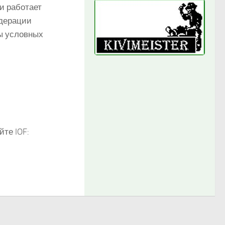
и работает
дерации
ры условных
те IOF: