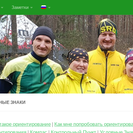
Заметки
НЫЕ ЗНАКИ
такое ориентирование
|
Как мне попробовать ориентиров
нтирования
|
Компас
|
Контрольный Пункт
|
Условные Зна