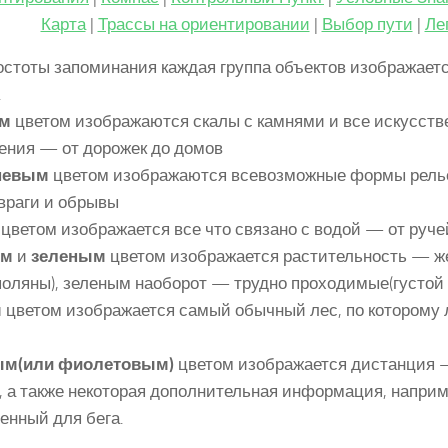
Карта
|
Трассы на ориентировании
|
Выбор пути
|
Ле
остоты запоминания каждая группа объектов изображает
.
м
цветом изображаются скалы с камнями и все искусст
ения — от дорожек до домов
невым
цветом изображаются всевозможные формы рель
овраги и обрывы
цветом изображается все что связано с водой — от руче
ым
и
зеленым
цветом изображается растительность — ж
поляны), зеленым наоборот — трудно проходимые(густой 
м
цветом изображается самый обычный лес, по которому л
ым(или фиолетовым)
цветом изображается дистанция —
 а также некоторая дополнительная информация, наприме
енный для бега.