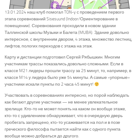
13.01.2024 наш клуб помогал TON-y с проведением первого
этапа соревнований Sisesuund (Indoor/Ориентирование в
помещении). Соревнования проходили в новом здании
Таллинской школы Музыки и Балета (MUBA). Здание довольно
интересное, с внутренним двором, 4 этажа, множество лестниц,
лифтов, пологих переходов с этажа на этаж.
Карту и дистанции подготовил Сергей Рябышкин. Многим
участникам трассы показались довольно сложными. Если в
классе M21 лидеры прошли трассу за 25 минут, то, например, в
классе M14 у лидера было уже 54 минуты. А самые «упорные»
участники искали пункты по 2 часа 45 минут!
Участвовать в соревнованиях интересно, но порой наблюдать
как бегают другие участники — не менее увлекательное
зрелище. Кто-то не может понять на каком он вообще этаже,
кто-то с удивлением обнаруживает, что в очередную дверь
пробегать запрещено, кто-то усаживается на пол и в позе
греческого философа пытается найти как с одного пункта
вообще можно добраться до другого.