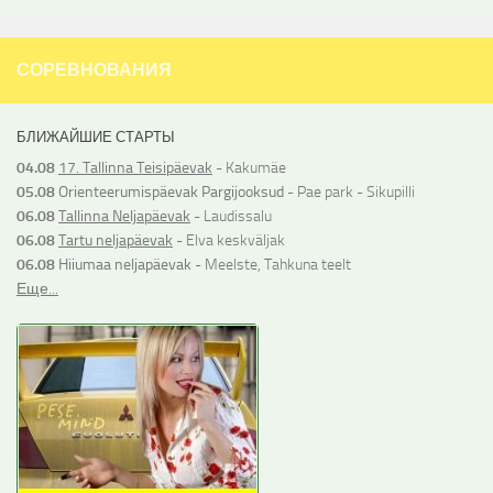
СОРЕВНОВАНИЯ
БЛИЖАЙШИЕ СТАРТЫ
04.08
17. Tallinna Teisipäevak
- Kakumäe
05.08
Orienteerumispäevak Pargijooksud
- Pae park - Sikupilli
06.08
Tallinna Neljapäevak
- Laudissalu
06.08
Tartu neljapäevak
- Elva keskväljak
06.08
Hiiumaa neljapäevak
- Meelste, Tahkuna teelt
Еще...