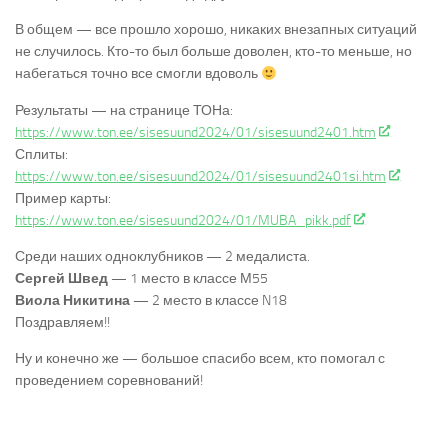
В общем — все прошло хорошо, никаких внезапных ситуаций
не случилось. Кто-то был больше доволен, кто-то меньше, но
набегаться точно все смогли вдоволь
Результаты — на странице ТОНа:
https://www.ton.ee/sisesuund2024/01/sisesuund2401.htm
Сплиты:
https://www.ton.ee/sisesuund2024/01/sisesuund2401si.htm
Пример карты:
https://www.ton.ee/sisesuund2024/01/MUBA_pikk.pdf
Среди наших одноклубников — 2 медалиста.
Сергей Швед
— 1 место в классе М55
Виола Никитина
— 2 место в классе N18
Поздравляем!!
Ну и конечно же — большое спасибо всем, кто помогал с
проведением соревнований!