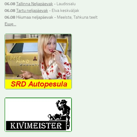
06.08
Tallinna Neljapäevak
- Laudissalu
06.08
Tartu neljapäevak
- Elva keskväljak
06.08
Hiiumaa neljapäevak
- Meelste, Tahkuna teelt
Еще...