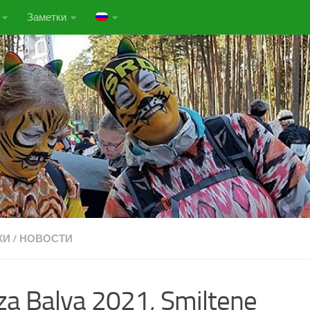
Заметки
КИ
/
НОВОСТИ
a Balva 2021, Smiltene