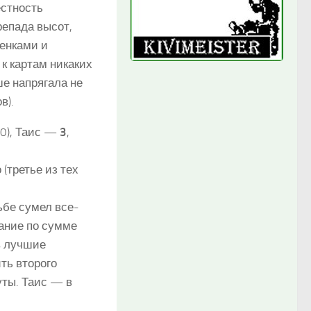
естность
епада высот,
ленками и
 к картам никаких
ше напрягала не
в).
0), Таис —
3
,
(третье из тех
ьбе сумел все-
вание по сумме
в лучшие
ть второго
уты. Таис — в