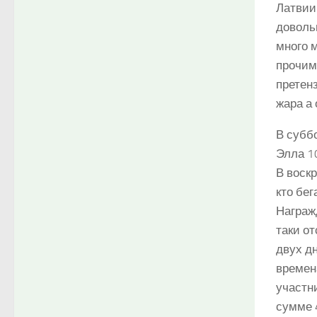
Латвии
доволь
много 
прочим
претен
жара а 
В субб
Элла 10
В воскр
кто бег
Награж
таки от
двух д
времена
участн
сумме 