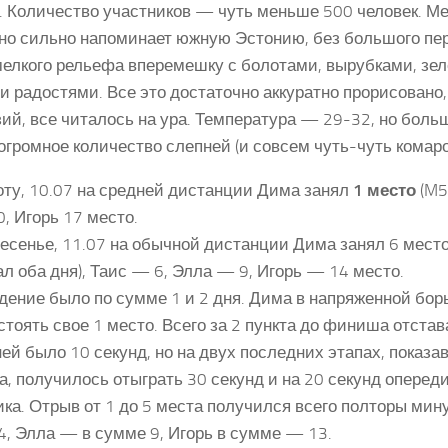
. Количество участников — чуть меньше 500 человек. М
но сильно напоминает южную Эстонию, без большого пер
мелкого рельефа вперемешку с болотами, вырубками, зе
и радостями. Все это достаточно аккуратно прорисовано,
зий, все читалось на ура. Температура — 29-32, но боль
огромное количество слепней (и совсем чуть-чуть комаро
оту, 10.07 на средней дистанции Дима занял
1 место
(M5
, Игорь 17 место.
есенье, 11.07 на обычной дистанции Дима занял 6 место 
ал оба дня), Таис — 6, Элла — 9, Игорь — 14 место.
дение было по сумме 1 и 2 дня. Дима в напряженной бор
стоять свое 1 место. Всего за 2 пункта до финиша отста
ней было 10 секунд, но на двух последних этапах, показа
, получилось отыграть 30 секунд и на 20 секунд опереди
ика. Отрыв от 1 до 5 места получился всего полторы мин
4, Элла — в сумме 9, Игорь в сумме — 13.