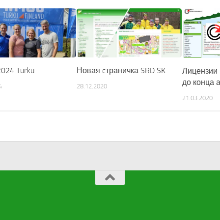
024 Turku
Новая cтраничка SRD SK
Лицензии 
до конца 
4
28.12.2020
21.03.2020