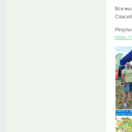
Все мы
Спасиб
Резуль
https:/