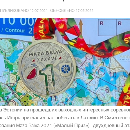
 ОПУБЛИКОВАНО
12.07.2021
· ОБНОВЛЕНО
17.05.2022
к в Эстонии на прошедших выходных интересных соревно
ось Игорь пригласил нас побегать в Латвию. В Смилтене
ования Mazā Balva 2021 («Малый Приз»)- двухдневный эт