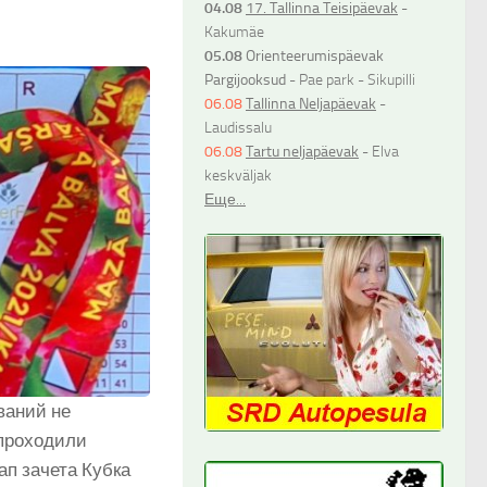
04.08
17. Tallinna Teisipäevak
-
Kakumäe
05.08
Orienteerumispäevak
Pargijooksud
- Pae park - Sikupilli
06.08
Tallinna Neljapäevak
-
Laudissalu
06.08
Tartu neljapäevak
- Elva
keskväljak
Еще...
ваний не
 проходили
ап зачета Кубка