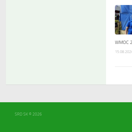
WMOC 2
15.08.202
SRD SK © 2026