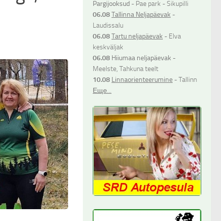
Pargijooksud
- Pae park - Sikupilli
06.08
Tallinna Neljapäevak
-
Laudissalu
06.08
Tartu neljapäevak
- Elva
keskväljak
06.08
Hiiumaa neljapäevak
-
Meelste, Tahkuna teelt
10.08
Linnaorienteerumine
- Tallinn
Еще...