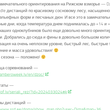
замечательного ориентирования на Рижском взморье — Dzi
ddle дистанций по красивому сосновому лесу, насыщенн
ельефных форм и песчаных дюн. И все это в замечатель
ные дни, когда температура днем поднималась до +14 и +
наших одноклубников было еще довольно много ориенти
и. Добрались до сюда и фины в довольно большом колич
зация на очень неплохом уровне, быстрый лес, быстрые 
ение и масса удовольствия!
 сезона — положено!
ца соревнований —
/amberoweek.lv/en/dzoc/
таты —
/lof.lv/seriali_rez/?id=2024033024#k
ры дистанций —
//www.srd.ee/doma/show_map.php?user=Dima&map=36