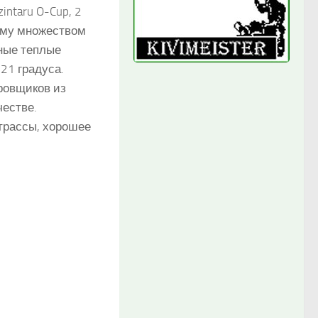
ntaru O-Cup, 2
ому множеством
ные теплые
21 градуса.
ровщиков из
естве.
трассы, хорошее