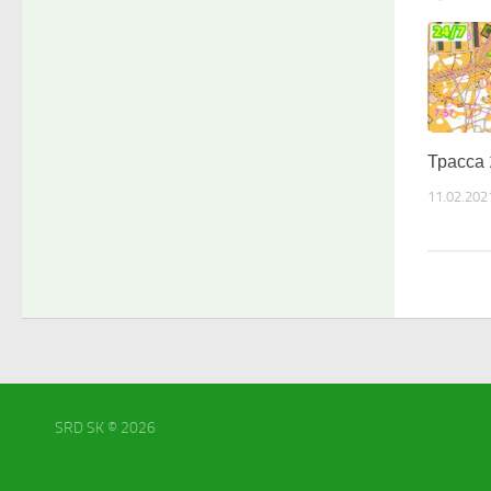
Трасса 
11.02.202
SRD SK © 2026