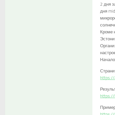
2 дня 
дня mi
микрор
солнеч
Кроме 
Эстони
Органи
настро
Начало
Страни
https:/
Резуль
https:/
Приме
https: