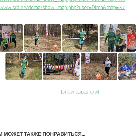
//www.srd.ee/doma/show_map.php?user=Dima&map=37
[SHOW SLIDESHOW]
М МОЖЕТ ТАКЖЕ ПОНРАВИТЬСЯ...