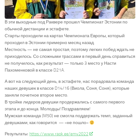
В эти выходные под Раквере прошел Чемпионат Эстонии по
обычной дистанции и эстафете.
Старты проходили на картах Чемпионата Европы, который
проходил в Эстонии примерно месяц назад.
Местность — не самая простая, поэтому легких побед ждать не
приходилось. Со сложными трассами в первый день справиться
не получилось, как результат — только 3 место у Насти
Пахоменковой в классе D21A.
А вот на следующий день, в эстафете, нас порадовала команда
наших девушек в классе D14/16 (Виола, Соня, Соня), которые
заняли почетное второе место.
В тройке лидеров девушки продержались с самого первого
этапа и до конца. Молодцы! Поздравляем!
Мужская команда (M50) не смогла поддержать темп, заданный
девушками, как говорится — «не пошло»
Результаты:
https://www.raok.ee/emv2022