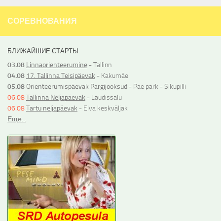
СОРЕВНОВАНИЯ
БЛИЖАЙШИЕ СТАРТЫ
03.08
Linnaorienteerumine
- Tallinn
04.08
17. Tallinna Teisipäevak
- Kakumäe
05.08
Orienteerumispäevak Pargijooksud
- Pae park - Sikupilli
06.08
Tallinna Neljapäevak
- Laudissalu
06.08
Tartu neljapäevak
- Elva keskväljak
Еще...