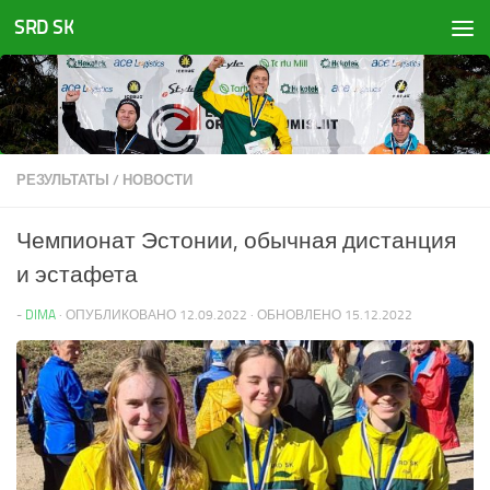
SRD SK
Перейти к содержимому
РЕЗУЛЬТАТЫ
/
НОВОСТИ
Чемпионат Эстонии, обычная дистанция
и эстафета
-
DIMA
· ОПУБЛИКОВАНО
12.09.2022
· ОБНОВЛЕНО
15.12.2022