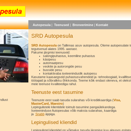
Autopesula
|
Teenused
|
Broneerimine
|
Kontakt
SRD Autopesula
SRD Autopesula
on Tallinnas asuv autopesula. Oleme autopesulate t
tegutsenud alates 1995. aastast.
Pakume järgmisi teenuseid:
salongipuhastus, keemiline puhastus
käsipesu
automaatpesu
veokite ja autorongide pesu
busside pesu
kontaktivaba iseteeninduslik autopesu
Kasutame kaasaegseid puhastusvahendeid ja -tehnoloogiaid, kvalifitse
töötajaid ja sõbralikku õhkkonda. Teeme kõik endast oleneva, et oleksi
meie teenuse kvaliteediga rahul.
Teenuste eest tasumine
ndlust
Teenuste eest saab tasuda sularahas või krediitkaardiga (
Visa,
MasterCard, Maestro
)
Lepingulistele klientidele toimub tasumine pangaülekandega.
Iseteeninduse Autopesulas võib maksta sularahas, kaardiga
ja
Snabb
äppiga.
Lepingulised kliendid
Lepingulistel klientidel on võimalus tasuda järgmise kuu alguses esitat