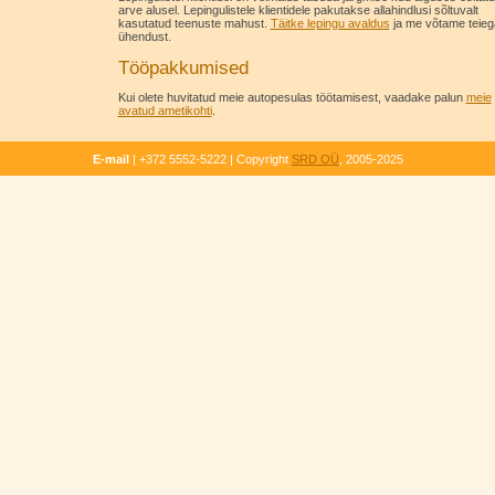
arve alusel. Lepingulistele klientidele pakutakse allahindlusi sõltuvalt
kasutatud teenuste mahust.
Täitke lepingu avaldus
ja me võtame teieg
ühendust.
Tööpakkumised
Kui olete huvitatud meie autopesulas töötamisest, vaadake palun
meie
avatud ametikohti
.
E-mail
| +372 5552-5222 | Copyright
SRD OÜ
, 2005-2025