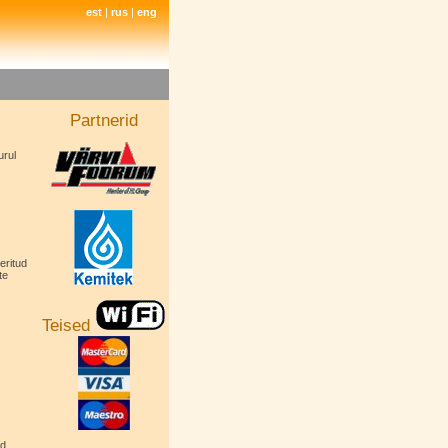
est
|
rus
|
eng
Partnerid
urul
eritud
te
Teised
ud