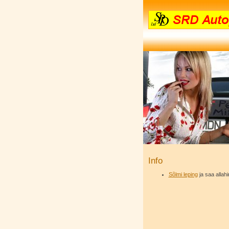
Info
Sõlmi leping
ja saa allahi