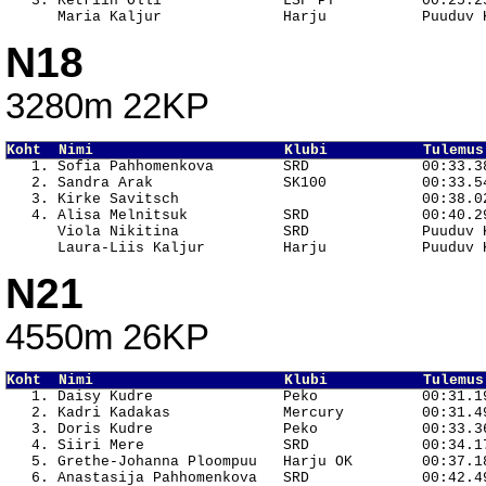
   3. Ketriin Olli              LSF PT          00:25.25
N18
3280m 22KP
Koht  Nimi                      Klubi           Tulemus

   1. Sofia Pahhomenkova        SRD             00:33.38
   2. Sandra Arak               SK100           00:33.54
   3. Kirke Savitsch                            00:38.02
   4. Alisa Melnitsuk           SRD             00:40.29
      Viola Nikitina            SRD             Puuduv K
N21
4550m 26KP
Koht  Nimi                      Klubi           Tulemus

   1. Daisy Kudre               Peko            00:31.19
   2. Kadri Kadakas             Mercury         00:31.49
   3. Doris Kudre               Peko            00:33.36
   4. Siiri Mere                SRD             00:34.17
   5. Grethe-Johanna Ploompuu   Harju OK        00:37.18
   6. Anastasija Pahhomenkova   SRD             00:42.49