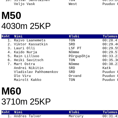
  10. Silvar Savolainen         TON             00:35.26
M50
4030m 25KP
Koht  Nimi                      Klubi           Tulemus

   1. Raivo Laanemets           TON             00:28.47
   2. Viktor Kassatkin          SRD             00:29.46
   3. Lauri Olli                LSF PT          00:29.55
   4. Kaido Nurja               Nõmme           00:29.57
   5. Rain Lillsoo              Põrgupõhja      00:33.23
   6. Heiki Savitsch            TON             00:35.36
   7. Mart Ostra                Nõmme           00:38.23
      Andrei Nikitin            SRD             Katk    
      Vladislav Pahhomenkov     SRD             Puuduv K
      Ülo Viru                  Orvand          Puuduv K
M60
3710m 25KP
Koht  Nimi                      Klubi           Tulemus

   1. Andres Talver             Mercury         00:31.41