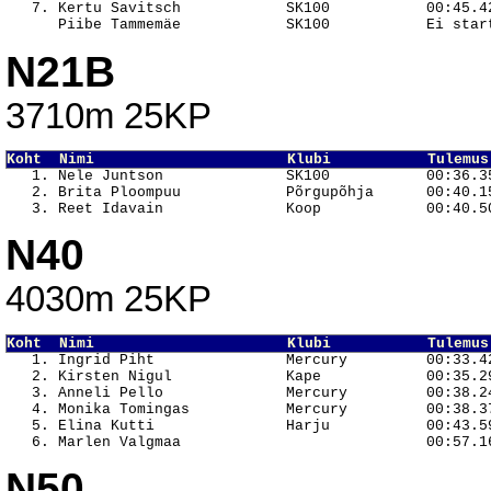
   7. Kertu Savitsch            SK100           00:45.42
N21B
3710m 25KP
Koht  Nimi                      Klubi           Tulemus

   1. Nele Juntson              SK100           00:36.35
   2. Brita Ploompuu            Põrgupõhja      00:40.15
N40
4030m 25KP
Koht  Nimi                      Klubi           Tulemus

   1. Ingrid Piht               Mercury         00:33.42
   2. Kirsten Nigul             Kape            00:35.29
   3. Anneli Pello              Mercury         00:38.24
   4. Monika Tomingas           Mercury         00:38.37
   5. Elina Kutti               Harju           00:43.59
N50