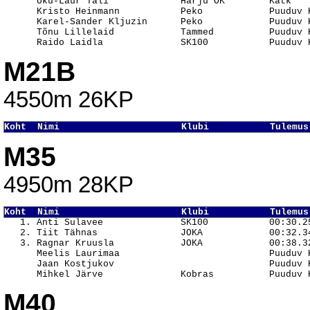
      Uku-Laur Tali             Harju OK        Katk    
      Kristo Heinmann           Peko            Puuduv K
      Karel-Sander Kljuzin      Peko            Puuduv K
      Tõnu Lillelaid            Tammed          Puuduv K
M21B
4550m 26KP
Koht  Nimi                      Klubi           Tulemus
M35
4950m 28KP
Koht  Nimi                      Klubi           Tulemus

   1. Anti Sulavee              SK100           00:30.25
   2. Tiit Tähnas               JOKA            00:32.34
   3. Ragnar Kruusla            JOKA            00:38.32
      Meelis Laurimaa                           Puuduv K
      Jaan Kostjukov                            Puuduv K
M40