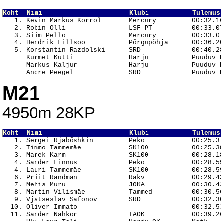
Koht  Nimi                      Klubi           Tulemus

   1. Kevin Markus Korrol       Mercury         00:32.16
   2. Robin Olli                LSF PT          00:33.07
   3. Siim Pello                Mercury         00:33.07
   4. Hendrik Lillsoo           Põrgupõhja      00:36.20
   5. Konstantin Razdolski      SRD             00:40.28
      Kurmet Kutti              Harju           Puuduv K
      Markus Kaljur             Harju           Puuduv K
M21
4950m 28KP
Koht  Nimi                      Klubi           Tulemus

   1. Sergei Rjabõshkin         Peko            00:25.37
   2. Timmo Tammemäe            SK100           00:25.38
   3. Marek Karm                SK100           00:28.18
   4. Sander Linnus             Peko            00:28.59
   4. Lauri Tammemäe            SK100           00:28.59
   6. Priit Randman             Rakv            00:29.43
   7. Mehis Muru                JOKA            00:30.42
   8. Martin Vilismäe           Tammed          00:30.56
   9. Vjatseslav Safonov        SRD             00:32.30
  10. Oliver Immato                             00:32.53
  11. Sander Nahkor             TAOK            00:39.26