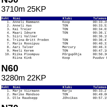
3710m 25KP
Koht  Nimi                      Klubi           Tulemus

   1. Anneli Rämmann            Koop            00:33.28
   2. Anneli Aas                TON             00:33.53
   3. Kai Treier                TON             00:34.03
   4. Maari Idnurm              TON             00:36.17
   5. Siiri Vallner                             00:36.19
   6. Triina-Britt Preden       TON             00:36.47
   7. Maris Roosipuu            TON             00:40.31
   8. Aari Talver               Mercury         00:46.31
   9. Meeli Kerem               TON             00:47.10
  10. Riika Ploompuu            Põrgupõhja      00:50.36
N60
3280m 22KP
Koht  Nimi                      Klubi           Tulemus

   1. Marje Viirmann            Harju           00:33.27
   2. Merike Mändsoo            TON             00:49.00