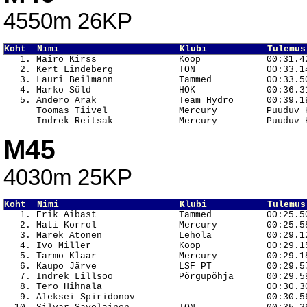
4550m 26KP
Koht  Nimi                      Klubi           Tulemus

   1. Mairo Kirss               Koop            00:31.42
   2. Kert Lindeberg            TON             00:33.14
   3. Lauri Beilmann            Tammed          00:33.50
   4. Marko Süld                HOK             00:36.31
   5. Andero Arak               Team Hydro      00:39.19
      Toomas Tiivel             Mercury         Puuduv K
M45
4030m 25KP
Koht  Nimi                      Klubi           Tulemus

   1. Erik Aibast               Tammed          00:25.50
   2. Mati Korrol               Mercury         00:25.58
   3. Marek Atonen              Lehola          00:29.12
   4. Ivo Miller                Koop            00:29.15
   5. Tarmo Klaar               Mercury         00:29.18
   6. Kaupo Järve               LSF PT          00:29.57
   7. Indrek Lillsoo            Põrgupõhja      00:29.59
   8. Tero Hihnala                              00:30.30
   9. Aleksei Spiridonov                        00:30.56