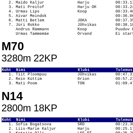
   2. Maido Kaljur              Harju           00:33.13
   3. Mati Preitof              Harju OK        00:33.24
   4. Urmas Lips                Koop            00:33.48
   5. Aivar Meindok                             00:36.06
   6. Matti Betlem              JOKA            00:37.35
   7. Jüri Rokko                Jõhvikas        00:38.10
      Andrus Rämmann            Koop            Puuduv K
M70
3280m 22KP
Koht  Nimi                      Klubi           Tulemus

   1. Tiit Ploompuu             Jõhvikas        00:47.31
   2. Rein Küttim               0rion           00:57.21
N14
2800m 18KP
Koht  Nimi                      Klubi           Tulemus

   1. Sofia Bogatsova           SRD             00:23.38
   2. Liis-Marie Kaljur         Harju           00:25.17