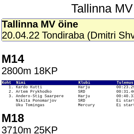
Tallinna MV
Tallinna MV öine
20.04.22 Tondiraba (Dmitri Sh
M14
2800m 18KP
Koht  Nimi                      Klubi           Tulemus

   1. Kardo Kutti               Harju           00:23.29
   2. Artem Prykhodko           SRD             00:31.46
   3. Andero-Stig Saarpere      Harju           00:40.33
      Nikita Ponomarjov         SRD             Ei start
M18
3710m 25KP