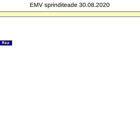
EMV sprinditeade 30.08.2020
 Maa 
      
      
      
      