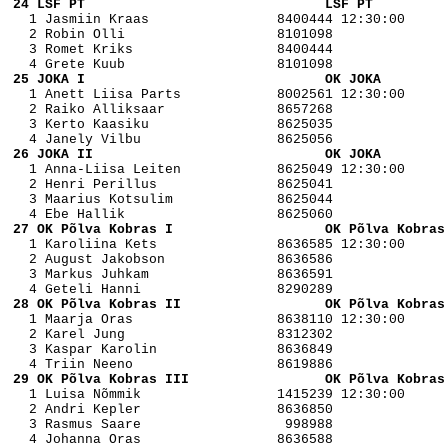
 24 LSF PT                              LSF PT         

   1 Jasmiin Kraas                8400444 12:30:00

   2 Robin Olli                   8101098 

   3 Romet Kriks                  8400444 

 25 JOKA I                              OK JOKA        

   1 Anett Liisa Parts            8002561 12:30:00

   2 Raiko Alliksaar              8657268 

   3 Kerto Kaasiku                8625035 

 26 JOKA II                             OK JOKA        

   1 Anna-Liisa Leiten            8625049 12:30:00

   2 Henri Perillus               8625041 

   3 Maarius Kotsulim             8625044 

 27 OK Põlva Kobras I                   OK Põlva Kobras

   1 Karoliina Kets               8636585 12:30:00

   2 August Jakobson              8636586 

   3 Markus Juhkam                8636591 

 28 OK Põlva Kobras II                  OK Põlva Kobras

   1 Maarja Oras                  8638110 12:30:00

   2 Karel Jung                   8312302 

   3 Kaspar Karolin               8636849 

 29 OK Põlva Kobras III                 OK Põlva Kobras

   1 Luisa Nõmmik                 1415239 12:30:00

   2 Andri Kepler                 8636850 

   3 Rasmus Saare                  998988 
