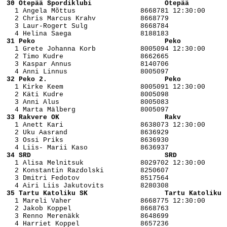
 30 Otepää Spordiklubi                  Otepää         

   1 Angela Mõttus                8668781 12:30:00

   2 Chris Marcus Krahv           8668779 

   3 Laur-Rogert Sulg             8668784 

 31 Peko                                Peko           

   1 Grete Johanna Korb           8005094 12:30:00

   2 Timo Kudre                   8662665 

   3 Kaspar Annus                 8140706 

 32 Peko 2.                             Peko           

   1 Kirke Keem                   8005091 12:30:00

   2 Käti Kudre                   8005098 

   3 Anni Alus                    8005083 

 33 Rakvere OK                          Rakv           

   1 Anett Kari                   8638073 12:30:00

   2 Uku Aasrand                  8636929 

   3 Ossi Priks                   8636930 

 34 SRD                                 SRD            

   1 Alisa Melnitsuk              8029702 12:30:00

   2 Konstantin Razdolski         8250607 

   3 Dmitri Fedotov               8517564 

 35 Tartu Katoliku SK                   Tartu Katoliku 

   1 Mareli Vaher                 8668775 12:30:00

   2 Jakob Koppel                 8668763 

   3 Renno Merenäkk               8648699 
