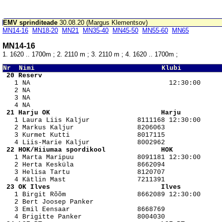
EMV sprinditeade
30.08.20 (Margus Klementsov)
MN14-16
MN18-20
MN21
MN35-40
MN45-50
MN55-60
MN65
MN14-16
1. 1620 .. 1700m ; 2. 2110 m ; 3. 2110 m ; 4. 1620 .. 1700m ;
Nr  Nimi                                Klubi          
 20 Reserv                                             

   1 NA                                   12:30:00

   2 NA                                   

   3 NA                                   

 21 Harju OK                            Harju          

   1 Laura Liis Kaljur            8111168 12:30:00

   2 Markus Kaljur                8206063 

   3 Kurmet Kutti                 8017115 

 22 HOK/Hiiumaa spordikool              HOK            

   1 Marta Maripuu                8091181 12:30:00

   2 Herta Kesküla                8662094 

   3 Helisa Tartu                 8120707 

 23 OK Ilves                            Ilves          

   1 Birgit Rõõm                  8662089 12:30:00

   2 Bert Joosep Panker                   

   3 Emil Eensaar                 8668769 
