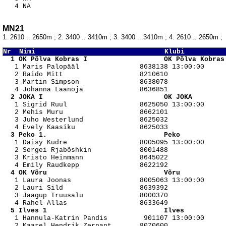
MN21
1. 2610 .. 2650m ; 2. 3400 .. 3410m ; 3. 3400 .. 3410m ; 4. 2610 .. 2650m ;
Nr  Nimi                                Klubi          
  1 OK Põlva Kobras I                   OK Põlva Kobras

   1 Maris Palopääl               8638138 13:00:00

   2 Raido Mitt                   8210610 

   3 Martin Simpson               8638078 

  2 JOKA I                              OK JOKA        

   1 Sigrid Ruul                  8625050 13:00:00

   2 Mehis Muru                   8662101 

   3 Juho Westerlund              8625032 

  3 Peko 1.                             Peko           

   1 Daisy Kudre                  8005095 13:00:00

   2 Sergei Rjabõshkin            8001488 

   3 Kristo Heinmann              8645022 

  4 OK Võru                             Võru           

   1 Laura Joonas                 8005063 13:00:00

   2 Lauri Sild                   8639392 

   3 Jaagup Truusalu              8000370 

  5 Ilves 1                             Ilves          

   1 Hannula-Katrin Pandis         901107 13:00:00

   2 Kaarel Hendrik Zernant       8070600 
