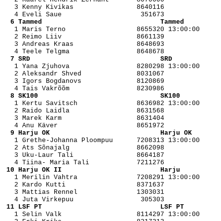
   3 Kenny Kivikas                8640116 

  6 Tammed                              Tammed         

   1 Maris Terno                  8655320 13:00:00

   2 Reimo Liiv                   8661139 

   3 Andreas Kraas                8648693 

  7 SRD                                 SRD            

   1 Yana Zjuhova                 8280298 13:00:00

   2 Aleksandr Shved              8031067 

   3 Igors Bogdanovs              8120869 

  8 SK100                               SK100          

   1 Kertu Savitsch               8636982 13:00:00

   2 Raido Laidla                 8631568 

   3 Marek Karm                   8631404 

  9 Harju OK                            Harju OK       

   1 Grethe-Johanna Ploompuu      7208313 13:00:00

   2 Ats Sõnajalg                 8662098 

   3 Uku-Laur Tali                8664187 

 10 Harju OK II                         Harju          

   1 Merilin Vahtra               7208291 13:00:00

   2 Kardo Kutti                  8371637 

   3 Mattias Rennel               1303031 

 11 LSF PT                              LSF PT         

   1 Selin Valk                   8114297 13:00:00
