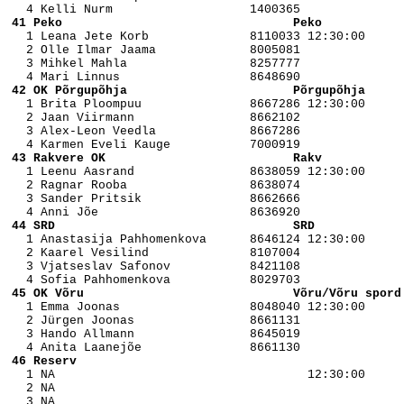
 41 Peko                                Peko           

   1 Leana Jete Korb              8110033 12:30:00

   2 Olle Ilmar Jaama             8005081 

   3 Mihkel Mahla                 8257777 

 42 OK Põrgupõhja                       Põrgupõhja     

   1 Brita Ploompuu               8667286 12:30:00

   2 Jaan Viirmann                8662102 

   3 Alex-Leon Veedla             8667286 

 43 Rakvere OK                          Rakv           

   1 Leenu Aasrand                8638059 12:30:00

   2 Ragnar Rooba                 8638074 

   3 Sander Pritsik               8662666 

 44 SRD                                 SRD            

   1 Anastasija Pahhomenkova      8646124 12:30:00

   2 Kaarel Vesilind              8107004 

   3 Vjatseslav Safonov           8421108 

 45 OK Võru                             Võru/Võru spord

   1 Emma Joonas                  8048040 12:30:00

   2 Jürgen Joonas                8661131 

   3 Hando Allmann                8645019 

 46 Reserv                                             

   1 NA                                   12:30:00

   2 NA                                   

   3 NA                                   
