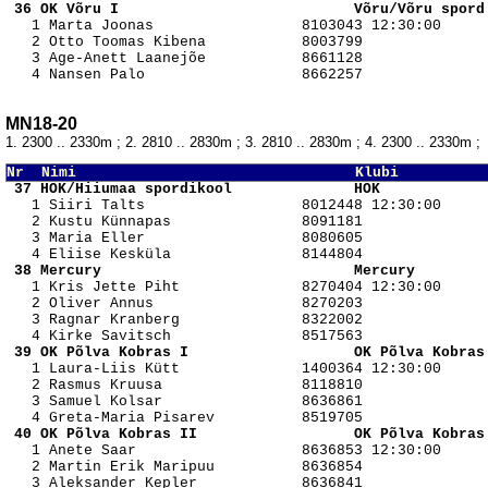
 36 OK Võru I                           Võru/Võru spord

   1 Marta Joonas                 8103043 12:30:00

   2 Otto Toomas Kibena           8003799 

   3 Age-Anett Laanejõe           8661128 

MN18-20
1. 2300 .. 2330m ; 2. 2810 .. 2830m ; 3. 2810 .. 2830m ; 4. 2300 .. 2330m ;
Nr  Nimi                                Klubi          
 37 HOK/Hiiumaa spordikool              HOK            

   1 Siiri Talts                  8012448 12:30:00

   2 Kustu Künnapas               8091181 

   3 Maria Eller                  8080605 

 38 Mercury                             Mercury        

   1 Kris Jette Piht              8270404 12:30:00

   2 Oliver Annus                 8270203 

   3 Ragnar Kranberg              8322002 

 39 OK Põlva Kobras I                   OK Põlva Kobras

   1 Laura-Liis Kütt              1400364 12:30:00

   2 Rasmus Kruusa                8118810 

   3 Samuel Kolsar                8636861 

 40 OK Põlva Kobras II                  OK Põlva Kobras

   1 Anete Saar                   8636853 12:30:00

   2 Martin Erik Maripuu          8636854 

   3 Aleksander Kepler            8636841 
