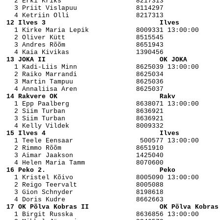
   2 Erki Kriks                   8217313 

   3 Priit Vislapuu               8114297 

 12 Ilves 3                             Ilves          

   1 Kirke Maria Lepik            8009331 13:00:00

   2 Oliver Kütt                  8515545 

   3 Andres Rõõm                  8651943 

 13 JOKA II                             OK JOKA        

   1 Kadi-Liis Minn               8625039 13:00:00

   2 Raiko Marrandi               8625034 

   3 Martin Tampuu                8625036 

 14 Rakvere OK                          Rakv           

   1 Epp Paalberg                 8638071 13:00:00

   2 Siim Turban                  8636921 

   3 Siim Turban                  8636921 

 15 Ilves 4                             Ilves          

   1 Teele Eensaar                 500577 13:00:00

   2 Rimmo Rõõm                   8651910 

   3 Aimar Jaakson                1425040 

 16 Peko 2.                             Peko           

   1 Kristel Kõivo                8005090 13:00:00

   2 Reigo Teervalt               8005088 

   3 Gion Schnyder                8198618 

 17 OK Põlva Kobras II                  OK Põlva Kobras

   1 Birgit Russka                8636856 13:00:00
