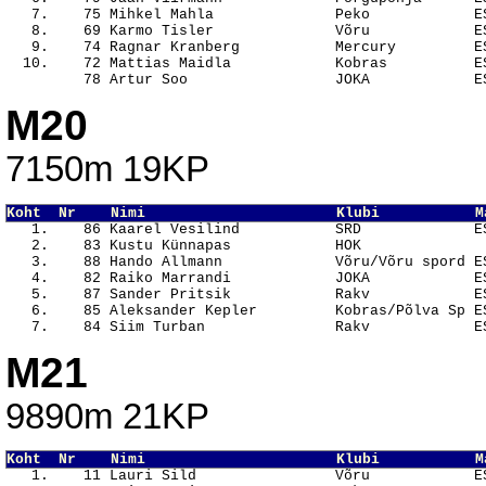
   7.    75 Mihkel Mahla              Peko            ES
   8.    69 Karmo Tisler              Võru            ES
   9.    74 Ragnar Kranberg           Mercury         ES
  10.    72 Mattias Maidla            Kobras          ES
M20
7150m 19KP
Koht  Nr    Nimi                      Klubi           M

   1.    86 Kaarel Vesilind           SRD             E
   2.    83 Kustu Künnapas            HOK               
   3.    88 Hando Allmann             Võru/Võru spord ES
   4.    82 Raiko Marrandi            JOKA            ES
   5.    87 Sander Pritsik            Rakv            ES
   6.    85 Aleksander Kepler         Kobras/Põlva Sp ES
M21
9890m 21KP
Koht  Nr    Nimi                      Klubi           M

   1.    11 Lauri Sild                Võru            E