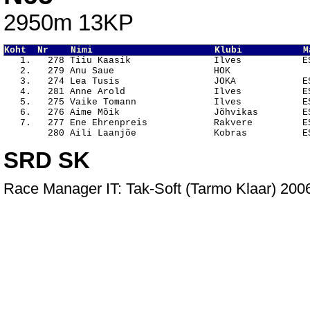
2950m 13KP
Koht  Nr    Nimi                      Klubi           M

   1.   278 Tiiu Kaasik               Ilves           E
   2.   279 Anu Saue                  HOK               
   3.   274 Lea Tusis                 JOKA            ES
   4.   281 Anne Arold                Ilves           ES
   5.   275 Vaike Tomann              Ilves           ES
   6.   276 Aime Mõik                 Jõhvikas        ES
   7.   277 Ene Ehrenpreis            Rakvere         ES
SRD SK
Race Manager IT: Tak-Soft (Tarmo Klaar) 20