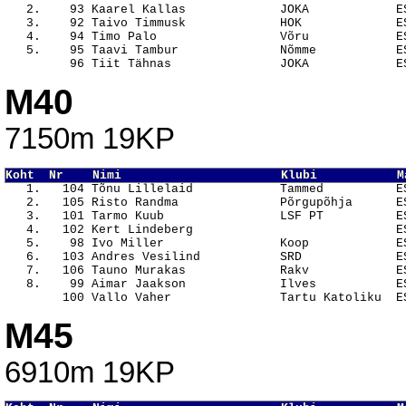
   2.    93 Kaarel Kallas             JOKA            ES
   3.    92 Taivo Timmusk             HOK             ES
   4.    94 Timo Palo                 Võru            ES
   5.    95 Taavi Tambur              Nõmme           ES
M40
7150m 19KP
Koht  Nr    Nimi                      Klubi           M

   1.   104 Tõnu Lillelaid            Tammed          E
   2.   105 Risto Randma              Põrgupõhja      ES
   3.   101 Tarmo Kuub                LSF PT          ES
   4.   102 Kert Lindeberg                            ES
   5.    98 Ivo Miller                Koop            ES
   6.   103 Andres Vesilind           SRD             ES
   7.   106 Tauno Murakas             Rakv            ES
   8.    99 Aimar Jaakson             Ilves           ES
M45
6910m 19KP