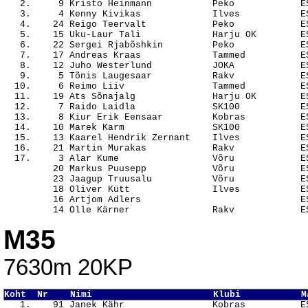
   2.     9 Kristo Heinmann           Peko            ES
   3.     4 Kenny Kivikas             Ilves           ES
   4.    24 Reigo Teervalt            Peko            ES
   5.    15 Uku-Laur Tali             Harju OK        ES
   6.    22 Sergei Rjabõshkin         Peko            ES
   7.    17 Andreas Kraas             Tammed          ES
   8.    12 Juho Westerlund           JOKA            ES
   9.     5 Tõnis Laugesaar           Rakv            ES
  10.     6 Reimo Liiv                Tammed          ES
  11.    19 Ats Sõnajalg              Harju OK        ES
  12.     7 Raido Laidla              SK100           ES
  13.     8 Kiur Erik Eensaar         Kobras          ES
  14.    10 Marek Karm                SK100           ES
  15.    13 Kaarel Hendrik Zernant    Ilves           ES
  16.    21 Martin Murakas            Rakv            ES
  17.     3 Alar Kume                 Võru            ES
         20 Markus Puusepp            Võru            ES
         23 Jaagup Truusalu           Võru            ES
         18 Oliver Kütt               Ilves           ES
         16 Artjom Adlers                             ES
M35
7630m 20KP
Koht  Nr    Nimi                      Klubi           M

   1.    91 Janek Kähr                Kobras          E