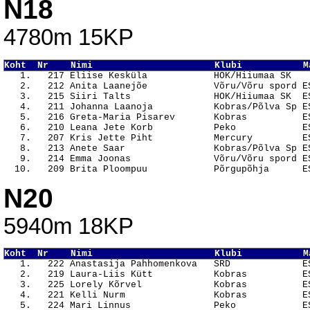
N18
4780m 15KP
Koht  Nr    Nimi                      Klubi           M

   1.   217 Eliise Kesküla            HOK/Hiiumaa SK   
   2.   212 Anita Laanejõe            Võru/Võru spord ES
   3.   215 Siiri Talts               HOK/Hiiumaa SK  ES
   4.   211 Johanna Laanoja           Kobras/Põlva Sp ES
   5.   216 Greta-Maria Pisarev       Kobras          ES
   6.   210 Leana Jete Korb           Peko            ES
   7.   207 Kris Jette Piht           Mercury         ES
   8.   213 Anete Saar                Kobras/Põlva Sp ES
   9.   214 Emma Joonas               Võru/Võru spord ES
N20
5940m 18KP
Koht  Nr    Nimi                      Klubi           M

   1.   222 Anastasija Pahhomenkova   SRD             E
   2.   219 Laura-Liis Kütt           Kobras          ES
   3.   225 Lorely Kõrvel             Kobras          ES
   4.   221 Kelli Nurm                Kobras          ES
   5.   224 Mari Linnus               Peko            ES