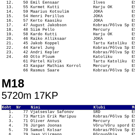
  12.    50 Emil Eensaar              Ilves           ES
  13.    55 Kurmet Kutti              Harju OK        ES
  14.    59 Maarius Kotsulim          JOKA            ES
  15.    54 Henri Perillus            JOKA            ES
  16.    57 Kerto Kaasiku             JOKA            ES
  17.    47 August Jakobson           Kobras/Põlva Sp ES
  18.    48 Siim Pello                Mercury         ES
  19.    58 Kardo Kutti               Harju OK        ES
  20.    46 Raiko Alliksaar           JOKA            ES
  21.    45 Jakob Koppel              Tartu Katoliku  ES
  22.    44 Karel Jung                Kobras/Põlva Sp ES
  23.    42 Andri Kepler              Kobras/Põlva Sp ES
  24.    40 Otto Pluum                Katoliku        ES
         61 Pärtel Külvik             Tartu Katoliku  ES
         43 Kaspar Mathias Korrol     Mercury         ES
M18
5720m 17KP
Koht  Nr    Nimi                      Klubi           M

   1.    77 Vjatseslav Safonov        SRD             E
   2.    73 Martin Erik Maripuu       Kobras/Põlva Sp ES
   3.    71 Oliver Annus              Mercury         ES
   4.    76 Jürgen Joonas             Võru/Võru spord ES
   5.    70 Samuel Kolsar             Kobras/Põlva Sp ES
   6.    79 Jaan Viirmann             Põrgupõhja      ES