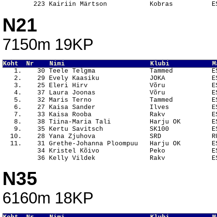
N21
7150m 19KP
Koht  Nr    Nimi                      Klubi           M

   1.    30 Teele Telgma              Tammed          E
   2.    29 Evely Kaasiku             JOKA            ES
   3.    25 Eleri Hirv                Võru            ES
   4.    37 Laura Joonas              Võru            ES
   5.    32 Maris Terno               Tammed          ES
   6.    27 Kaisa Sander              Ilves           ES
   7.    33 Kaisa Rooba               Rakv            ES
   8.    38 Tiina-Maria Tali          Harju OK        ES
   9.    35 Kertu Savitsch            SK100           ES
  10.    28 Yana Zjuhova              SRD             RU
  11.    31 Grethe-Johanna Ploompuu   Harju OK        ES
         34 Kristel Kõivo             Peko            ES
N35
6160m 18KP