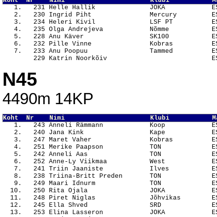
Koht  Nr    Nimi                      Klubi           M

   1.   231 Helle Hallik              JOKA            E
   2.   230 Ingrid Piht               Mercury         ES
   3.   234 Heleri Kivil              LSF PT          ES
   4.   235 Olga Andrejeva            Nõmme           ES
   5.   228 Anu Käver                 SK100           ES
   6.   232 Pille Vinne               Kobras          ES
   7.   233 Anu Poopuu                Tammed          ES
N45
4490m 14KP
Koht  Nr    Nimi                      Klubi           M

   1.   243 Anneli Rämmann            Koop            E
   2.   240 Jana Kink                 Kape            ES
   3.   247 Maret Vaher               Kobras          ES
   4.   251 Merike Paapson            TON             ES
   5.   242 Anneli Aas                TON             ES
   6.   252 Anne-Ly Viikmaa           West            ES
   7.   241 Triin Jaaniste            Ilves           ES
   8.   238 Triina-Britt Preden       TON             ES
   9.   249 Maari Idnurm              TON             ES
  10.   250 Rita Ojala                JOKA            ES
  11.   248 Piret Niglas              Jõhvikas        ES
  12.   245 Ella Shved                SRD             ES
  13.   253 Elina Lasseron            JOKA            ES