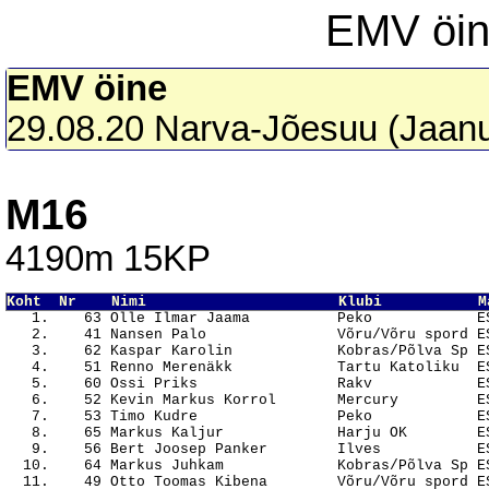
EMV öin
EMV öine
29.08.20 Narva-Jõesuu (Jaan
M16
4190m 15KP
Koht  Nr    Nimi                      Klubi           M

   1.    63 Olle Ilmar Jaama          Peko            E
   2.    41 Nansen Palo               Võru/Võru spord ES
   3.    62 Kaspar Karolin            Kobras/Põlva Sp ES
   4.    51 Renno Merenäkk            Tartu Katoliku  ES
   5.    60 Ossi Priks                Rakv            ES
   6.    52 Kevin Markus Korrol       Mercury         ES
   7.    53 Timo Kudre                Peko            ES
   8.    65 Markus Kaljur             Harju OK        ES
   9.    56 Bert Joosep Panker        Ilves           ES
  10.    64 Markus Juhkam             Kobras/Põlva Sp ES
  11.    49 Otto Toomas Kibena        Võru/Võru spord ES