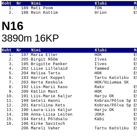
Koht  Nr    Nimi                      Klubi           M

   1.   189 Mati Poom                 TON             E
N16
3890m 16KP
Koht  Nr    Nimi                      Klubi           M

   1.   197 Maria Eller               HOK             E
   2.   205 Birgit Rõõm               Ilves           ES
   3.   195 Brigitte Panker           Ilves           ES
   4.   202 Liise Lillelaid           Tammed          ES
   5.   204 Helisa Tartu              HOK             ES
   6.   193 Harriet Koppel            Tartu Katoliku  ES
   7.   203 Herta Kesküla             HOK/Hiiumaa SK    
   8.   192 Liis-Marii Kaso           Rakv            ES
   9.   200 Kätlin Mast               HOK             ES
  10.   191 Liis-Marie Kaljur         Harju OK        ES
  11.   199 Geteli Hanni              Kobras/Põlva Sp ES
  12.   201 Karoliina Kets            Kobras/Põlva Sp ES
  13.   190 Laura-Liis Kaljur         Harju OK        ES
  14.   198 Anna-Liisa Leiten         JOKA            ES
  15.   194 Kersti Põldsalu           Käbi            ES
  16.   196 Kirke Savitsch                            ES