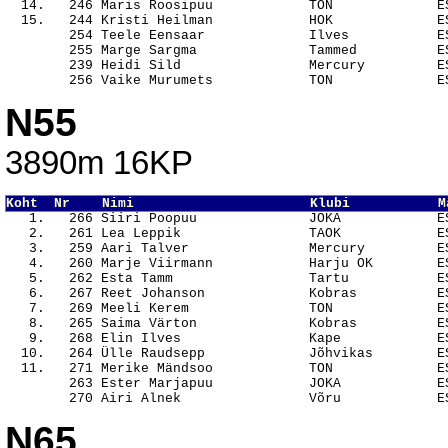
  14.   246 Maris Roosipuu            TON             ES
  15.   244 Kristi Heilman            HOK             ES
        254 Teele Eensaar             Ilves           ES
        255 Marge Sargma              Tammed          ES
        239 Heidi Sild                Mercury         ES
N55
3890m 16KP
Koht  Nr    Nimi                      Klubi           M

   1.   266 Siiri Poopuu              JOKA            E
   2.   261 Lea Leppik                TAOK            ES
   3.   259 Aari Talver               Mercury         ES
   4.   260 Marje Viirmann            Harju OK        ES
   5.   262 Esta Tamm                 Tartu           ES
   6.   267 Reet Johanson             Kobras          ES
   7.   269 Meeli Kerem               TON             ES
   8.   265 Saima Värton              Kobras          ES
   9.   268 Elin Ilves                Kape            ES
  10.   264 Ülle Raudsepp             Jõhvikas        ES
  11.   271 Merike Mändsoo            TON             ES
        263 Ester Marjapuu            JOKA            ES
N65