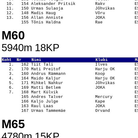
  10.   154 Aleksander Pritsik        Rakv            ES
  11.   150 Urmas Sulaoja             Jõhvikas        ES
  12.   148 Madis Haug                Võru            ES
  13.   156 Allan Anniste             JOKA            ES
M60
5940m 18KP
Koht  Nr    Nimi                      Klubi           M

   1.   162 Tiit Tali                 Ilves           E
   2.   170 Mati Preitof              Harju OK        ES
   3.   160 Andrus Rämmann            Koop            ES
   4.   164 Maido Kaljur              Harju OK        ES
   5.   171 Mihkel Nahkur             Jõhvikas        ES
   6.   169 Matti Betlem              JOKA            ES
   7.   168 Mart Külvik                               ES
        165 Andres Talver             Mercury         ES
        166 Kaljo Julge               Kape            ES
        163 Raul Laas                 JOKA            ES
M65
4780m 15KP