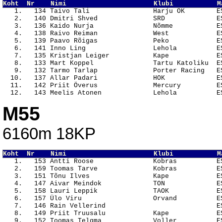
Koht  Nr    Nimi                      Klubi           M

   1.   134 Taivo Tali                Harju OK        E
   2.   140 Dmitri Shved              SRD             ES
   3.   136 Kaido Nurja               Nõmme           ES
   4.   138 Raivo Reiman              West            ES
   5.   139 Paavo Rõigas              Peko            ES
   6.   141 Inno Ling                 Lehola          ES
   7.   135 Kristjan Leiger           Kape            ES
   8.   133 Mart Koppel               Tartu Katoliku  ES
   9.   132 Tarmo Tarlap              Porter Racing   ES
  10.   137 Allar Padari              HOK             ES
  11.   142 Priit Överus              Mercury         ES
M55
6160m 18KP
Koht  Nr    Nimi                      Klubi           M

   1.   153 Antti Roose               Kobras          E
   2.   159 Toomas Tarve              Kobras          ES
   3.   151 Tõnu Ilves                Kape            ES
   4.   147 Aivar Meindok             TON             ES
   5.   158 Lauri Leppik              TAOK            ES
   6.   157 Ülo Viru                  Orvand          ES
   7.   146 Rain Vellerind                            ES
   8.   149 Priit Truusalu            Kape            ES
   9.   152 Toomas Telgma             Voller          ES