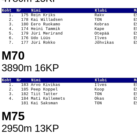
Koht  Nr    Nimi                      Klubi           M

   1.   175 Rein Kriks                Rakv            E
   2.   178 Kai Willadsen             TON             ES
   3.   180 Eero Ruokamo              Kobras          ES
   4.   174 Heini Tammik              Kape            ES
   5.   179 Jüri Merirand             Otepää          ES
   6.   176 Udo Lüüs                  Ilves           ES
M70
3890m 16KP
Koht  Nr    Nimi                      Klubi           M

   1.   183 Arvo Kivikas              Ilves           E
   2.   185 Peep Koppel               Koop            ES
   3.   182 Tiit Tatter               TON             ES
   4.   184 Mati Kallemets            Okas            ES
M75
2950m 13KP