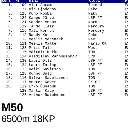
Koht  Nr    Nimi                      Klubi           M

   1.   109 Alar Abram                Tammed          E
   2.   127 Ain Fjodorov              Peko            ES
   3.   125 Kuno Rooba                Rakv            ES
   4.   122 Kaupo Järve               LSF PT          ES
   5.   121 Sander Annus              Norma           ES
   6.   129 Tarmo Klaar               Mercury         ES
   7.   116 Mati Korrol               Mercury         ES
   8.   118 Randy Korb                Peko            ES
   9.   112 Meelis Merenäkk           Rae             ES
  10.   111 Meelis Mälter             Harju OK        ES
  11.   123 Priit Talu                West            ES
  12.   115 Mairolt Kakko             TON             ES
  13.   114 Vladislav Pahhomenkov     SRD             ES
  14.   130 Lauri Olli                LSF PT          ES
  15.   124 Lauri Tarlap              LSF PT          ES
  16.   113 Heiki Savitsch            TON             ES
  17.   128 Rünno Sulg                LSF PT          ES
  18.   110 Silvar Savolainen         TON             ES
  19.   117 Andres Käver              SK100           ES
  20.   119 Erko Õunapuu              TON             ES
        120 Martin Kaup               LSF PT          ES
M50
6500m 18KP