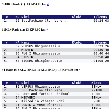
9-10KL Rada (1): 13 KP 4.00 km
^
  #    NR 
Nimi                      Klubi      Tulemus 
 1.    65 
BullMachine Clan Vene ...            00:24:03
11KL+ Rada (1): 13 KP 4.00 km
^
  #    NR 
Nimi                      Klubi      Tulemus 
 1.    82 
VERSUS Ühigümnaasium                 00:23:26
 2.    94 
MEDVEDI                              00:30:40
 3.    96 
PÜG I Ühisgümnaasium                 00:40:44
 4.    84 
SIPSIK                               00:50:40
 5.    67 
TIGERS Ühisgümnaasium                01:05:20
#1 Rada (5-6KL,7-8KL,9-10KL,11KL+): 13 KP 4.00 km
^
  #    NR 
Nimi                      Klubi     Klass    
 1.    82 
VERSUS Ühigümnaasium                11KL+    
 2.    65 
BullMachine Clan Vene ...           9-10KL   
 3.    89 
Fast and furious Põhikool           7-8KL    
 4.    94 
MEDVEDI                             11KL+    
 5.    75 
Kiired ja vihased Põhi...           5-6KL    
 6.    81 
SONIK X Vene Põhikool               7-8KL    
 7.    96 
PÜG I Ühisgümnaasium                11KL+    