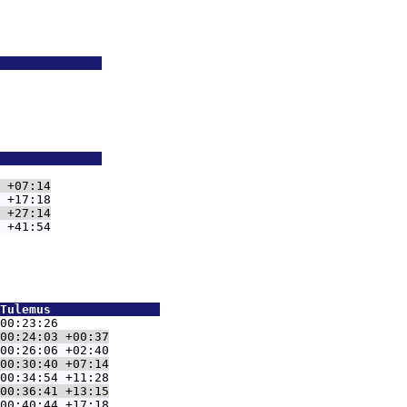
              
              
 +07:14
 +17:18
 +27:14
 +41:54
Tulemus               
00:23:26
00:24:03 +00:37
00:26:06 +02:40
00:30:40 +07:14
00:34:54 +11:28
00:36:41 +13:15
00:40:44 +17:18