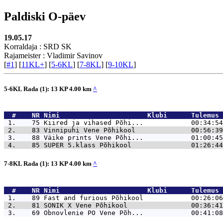
Paldiski O-päev
19.05.17
Korraldaja : SRD SK
Rajameister : Vladimir Savinov
[
#1
] [
11KL+
] [
5-6KL
] [
7-8KL
] [
9-10KL
]
5-6KL Rada (1): 13 KP 4.00 km
^
  #    NR 
Nimi                      Klubi      Tulemus 
 1.    75 
Kiired ja vihased Põhi...            00:34:54
 2.    83 
Vinnipuhi Vene Põhikool              00:56:39
 3.    88 
Väike prints Vene Põhi...            01:00:45
 4.    85 
SUPER 5.klass Põhikool               01:26:44
7-8KL Rada (1): 13 KP 4.00 km
^
  #    NR 
Nimi                      Klubi      Tulemus 
 1.    89 
Fast and furious Põhikool            00:26:06
 2.    81 
SONIK X Vene Põhikool                00:36:41
 3.    69 
Obnovlenie PO Vene Põh...            00:41:08