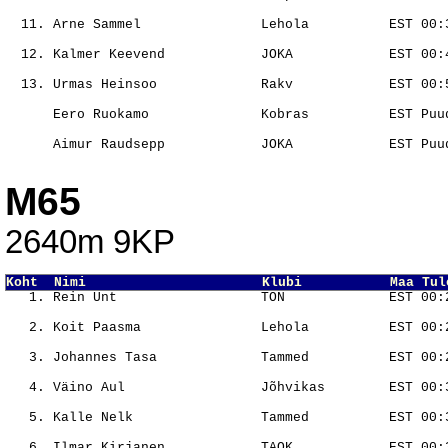
                                                       
                                                       
                                                       
                                                       
                                                       
M65
2640m 9KP
Koht  Nimi                      Klubi           Maa Tul
                                                       
                                                       
                                                       
                                                       
                                                       