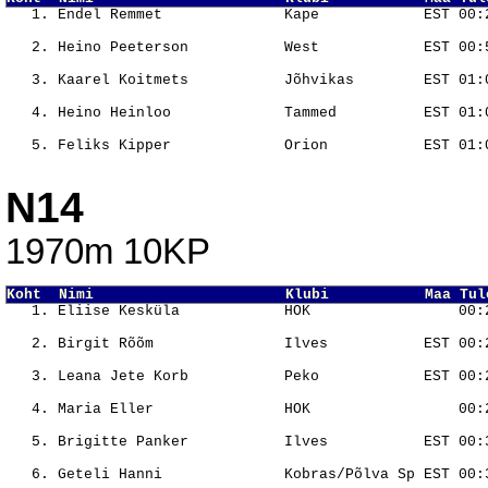
                                                       
                                                       
                                                       
                                                       
                                                       
N14
1970m 10KP
Koht  Nimi                      Klubi           Maa Tul
                                                       
                                                       
                                                       
                                                       
                                                       