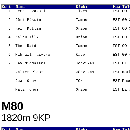
Koht  Nimi                      Klubi           Maa Tul
                                                       
                                                       
                                                       
                                                       
                                                       
                                                       
                                                       
                                                       
                                                       
M80
1820m 9KP
Koht  Nimi                      Klubi           Maa Tul