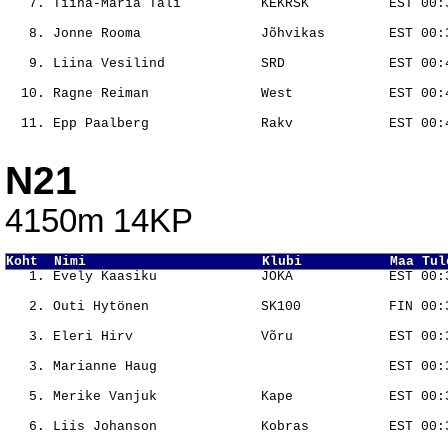
                                                       
                                                       
                                                       
                                                       
                                                       
N21
4150m 14KP
Koht  Nimi                      Klubi           Maa Tul
                                                       
                                                       
                                                       
                                                       
                                                       
                                                       