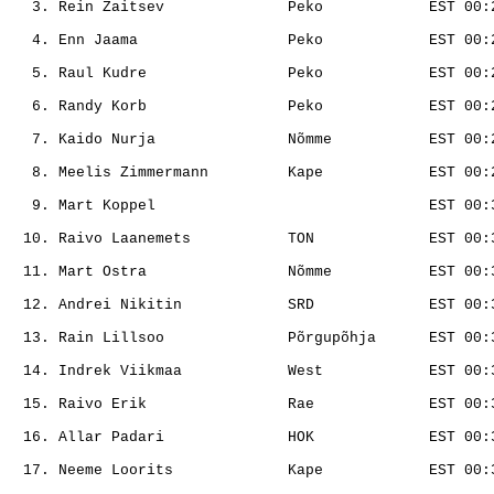
                                                       
                                                       
                                                       
                                                       
                                                       
                                                       
                                                       
                                                       
                                                       
                                                       
                                                       
                                                       
                                                       
                                                       
                                                       