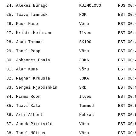
                                                       
                                                       
                                                       
                                                       
                                                       
                                                       
                                                       
                                                       
                                                       
                                                       
                                                       
                                                       
                                                       
                                                       
                                                       