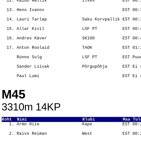
                                                       
                                                       
                                                       
                                                       
                                                       
                                                       
                                                       
M45
3310m 14KP
Koht  Nimi                      Klubi           Maa Tul
                                                       
                                                       