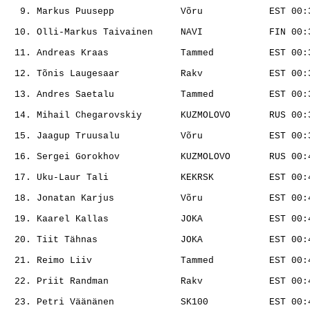
                                                       
                                                       
                                                       
                                                       
                                                       
                                                       
                                                       
                                                       
                                                       
                                                       
                                                       
                                                       
                                                       
                                                       
                                                       