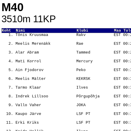
M40
3510m 11KP
Koht  Nimi                      Klubi           Maa Tul
                                                       
                                                       
                                                       
                                                       
                                                       
                                                       
                                                       
                                                       
                                                       
                                                       
                                                       