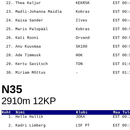
                                                       
                                                       
                                                       
                                                       
                                                       
                                                       
                                                       
                                                       
                                                       
N35
2910m 12KP
Koht  Nimi                      Klubi           Maa Tul
                                                       
                                                       