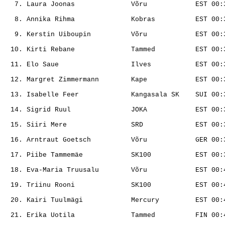
                                                       
                                                       
                                                       
                                                       
                                                       
                                                       
                                                       
                                                       
                                                       
                                                       
                                                       
                                                       
                                                       
                                                       
                                                       