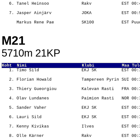
                                                       
                                                       
                                                       
M21
5710m 21KP
Koht  Nimi                      Klubi           Maa Tul
                                                       
                                                       
                                                       
                                                       
                                                       
                                                       
                                                       