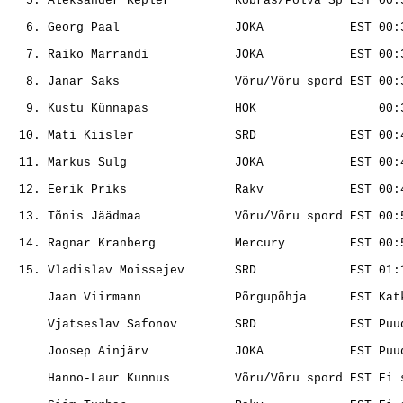
                                                       
                                                       
                                                       
                                                       
                                                       
                                                       
                                                       
                                                       
                                                       
                                                       
                                                       
                                                       
                                                       