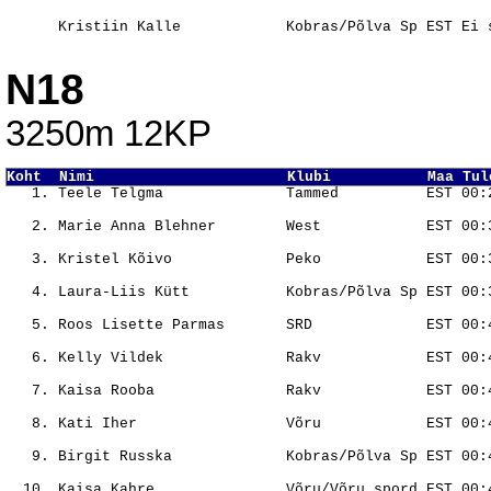
                                                       
N18
3250m 12KP
Koht  Nimi                      Klubi           Maa Tul
                                                       
                                                       
                                                       
                                                       
                                                       
                                                       
                                                       
                                                       
                                                       