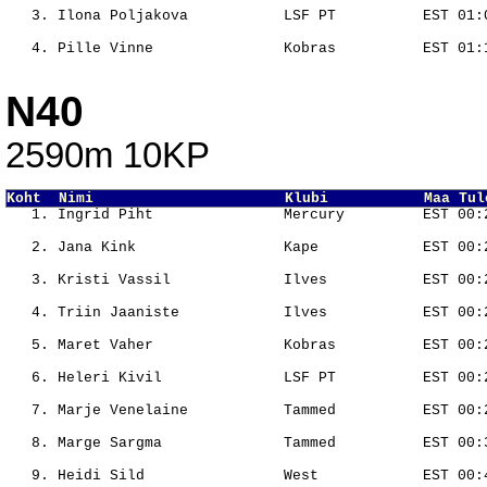
                                                       
                                                       
N40
2590m 10KP
Koht  Nimi                      Klubi           Maa Tul
                                                       
                                                       
                                                       
                                                       
                                                       
                                                       
                                                       
                                                       