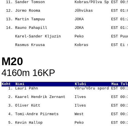
                                                       
                                                       
                                                       
                                                       
                                                       
M20
4160m 16KP
Koht  Nimi                      Klubi           Maa Tul
                                                       
                                                       
                                                       
                                                       
                                                       