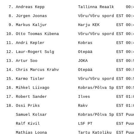
                                                       
                                                       
                                                       
                                                       
                                                       
                                                       
                                                       
                                                       
                                                       
                                                       
                                                       
                                                       
                                                       
                                                       