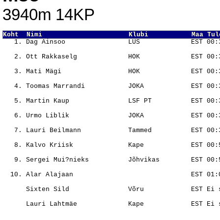
3940m 14KP
Koht  Nimi                      Klubi           Maa Tul
                                                       
                                                       
                                                       
                                                       
                                                       
                                                       
                                                       
                                                       
                                                       
                                                       