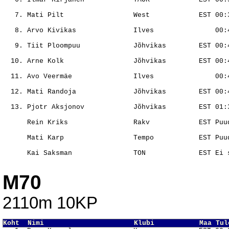
                                                       
                                                       
                                                       
                                                       
                                                       
                                                       
                                                       
                                                       
                                                       
                                                       
M70
2110m 10KP
Koht  Nimi                      Klubi           Maa Tul