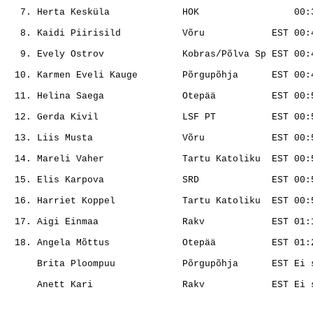
                                                       
                                                       
                                                       
                                                       
                                                       
                                                       
                                                       
                                                       
                                                       
                                                       
                                                       
                                                       
                                                       