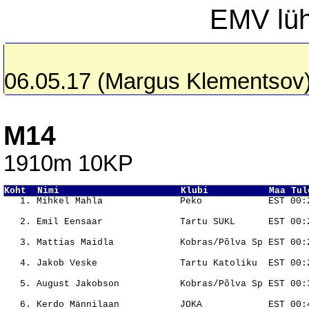
EMV lüh
06.05.17 (Margus Klementsov
M14
1910m 10KP
Koht  Nimi                      Klubi           Maa Tul
                                                       
                                                       
                                                       
                                                       
                                                       