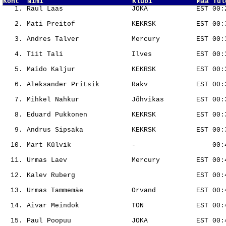
Koht  Nimi                      Klubi           Maa Tul
                                                       
                                                       
                                                       
                                                       
                                                       
                                                       
                                                       
                                                       
                                                       
                                                       
                                                       
                                                       
                                                       
                                                       