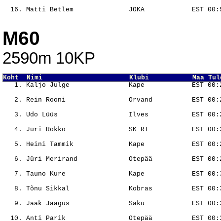
                                                       
                                                       
M60
2590m 10KP
Koht  Nimi                      Klubi           Maa Tul
                                                       
                                                       
                                                       
                                                       
                                                       
                                                       
                                                       
                                                       
                                                       