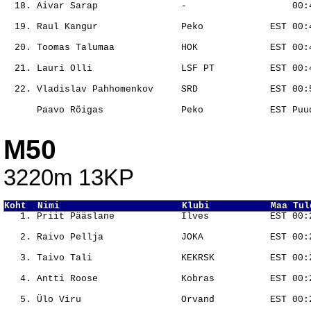
                                                       
                                                       
                                                       
                                                       
                                                       
                                                       
M50
3220m 13KP
Koht  Nimi                      Klubi           Maa Tul
                                                       
                                                       
                                                       
                                                       
                                                       