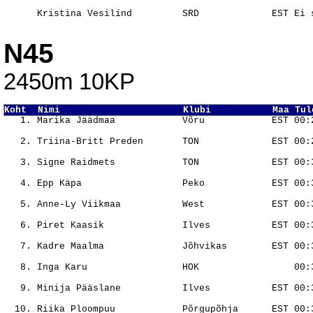
                                                       
N45
2450m 10KP
Koht  Nimi                      Klubi           Maa Tul
                                                       
                                                       
                                                       
                                                       
                                                       
                                                       
                                                       
                                                       
                                                       