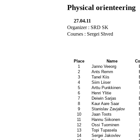
Physical orienteering
27.04.11
Organizer : SRD SK
Courses : Sergei Shved
Place
Name
Co
1
Janno Veeorg
2
Ants Remm
3
Tanel Kiis
4
Siim Liiser
5
Arttu Punkkinen
6
Henri Ylitie
7
Deiwin Sarjas
8
Kaur Aare Saar
9
Stanislav Zavjalov
10
Jaan Toots
11
Hannu Siikonen
12
Ossi Tuominen
13
Topi Tupasela
14
Sergei Jakovlev