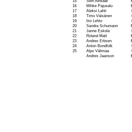
15
Siim Ainsaar
16
Mihke Pajusalu
17
Aleksi Lahti
18
Timo Väisänen
19
Iiro Lehto
20
Sandra Schumann
21
Janne Eskola
22
Roland Matt
23
Andres Erbsen
24
Anton Bondfolk
25
Alpo Välimaa
Andres Jaanson