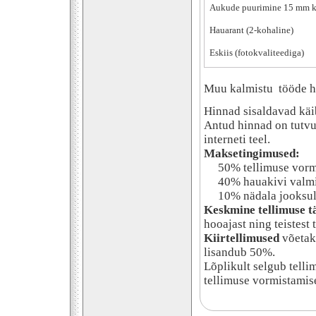
Aukude puurimine 15 mm k
Hauarant (2-kohaline)
Eskiis (fotokvaliteediga)
Muu kalmistu tööde h
Hinnad sisaldavad kä
Antud hinnad on tutvu
interneti teel.
Maksetingimused:
50% tellimuse vormi
40% hauakivi valmi
10% nädala jooksul p
Keskmine tellimuse t
hooajast ning teistest 
Kiirtellimused
võetak
lisandub 50%.
Lõplikult selgub telli
tellimuse vormistamise