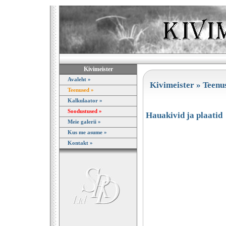
Kivimeister
Avaleht »
Kivimeister »
Teenu
Teenused »
Kalkulaator »
Soodustused »
Hauakivid ja plaatid
Meie galerii »
Kus me asume »
Kontakt »