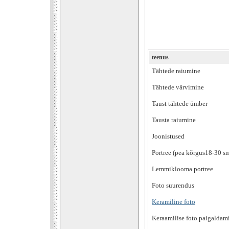
teenus
Tähtede raiumine
Tähtede värvimine
Taust tähtede ümber
Tausta raiumine
Joonistused
Portree (pea kõrgus18-30 s
Lemmiklooma portree
Foto suurendus
Keramiline foto
Keraamilise foto paigaldam