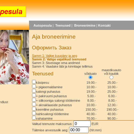
Autopesula
|
Teenused
|
Broneerimine
|
Kontakt
Aja broneerimine
Оформить Заказ
Samm 1: Valige kuupäev ja aeg
Samm 2: Valige vajalikud teenused
Samm 3: Sisestage oma andmed
Samm 4: Vaadake läbi ja kinnitage tellimus
maastikuauto
Teenused
sõiduato
või kaubik
käsipesu
19.00.-
25.00.-
+ pigieemaldamine
10.00.-
10.00.-
salongi puhastus
19.00.-
25.00.-
+ pakiruumi puhastus
5.00.-
6.00.-
+ silikooniga salongi töötlemine
8.00.-
8.00.-
ndlust
+ aknaklaaside puhastus
10.00.-
12.00.-
keemiline puhastus
150.00.-
190.00.-
nahksalongi töötlemine
40.00.-
40.00.-
vahatamine
70.00.-
90.00.-
Valitud teenuste maksumus:
EUR
Täitmise arvestuslik aeg:
(hh:mm)