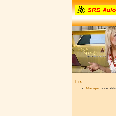
Info
Sõlmi leping
ja saa allahi