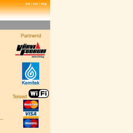
est
|
rus
|
eng
Partnerid
Teised