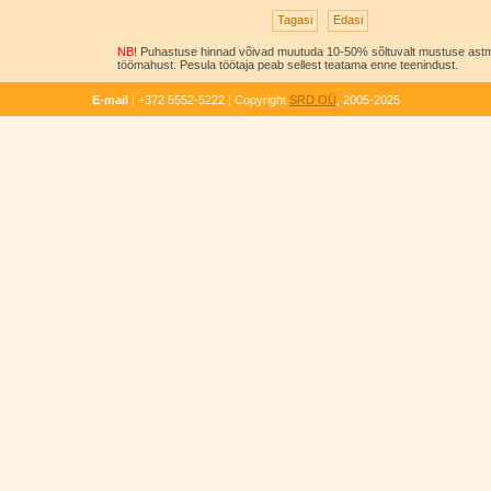
NB!
Puhastuse hinnad võivad muutuda 10-50% sõltuvalt mustuse astm
töömahust. Pesula töötaja peab sellest teatama enne teenindust.
E-mail
| +372 5552-5222 | Copyright
SRD OÜ
, 2005-2025