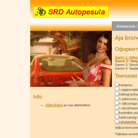
Autopesula
Aja bron
Оформить
Samm 1: Valige
Samm 2: Valig
Samm 3: Sises
Samm 4: Vaadake
Teenused
käsipesu
+ pigieemal
salongi puha
Info
+ pakiruumi 
+ silikooniga
Sõlmi leping
ja saa allahindlust
+ aknaklaas
keemiline pu
nahksalongi 
vahatamine
Valitud teenus
Täitmise arvest