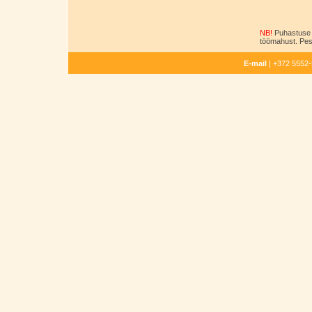
NB!
Puhastuse 
töömahust. Pesu
E-mail
| +372 5552-