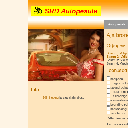
Autopesula
Aja bron
Оформить
Samm 1: Valige
Samm 2: Valig
Samm 3: Sises
Samm 4: Vaadake
Teenused
käsipesu
+ pigieemal
salongi puha
Info
+ pakiruumi 
+ silikooniga
Sõlmi leping
ja saa allahindlust
+ aknaklaas
keemiline pu
nahksalongi 
vahatamine
Valitud teenus
Täitmise arvest