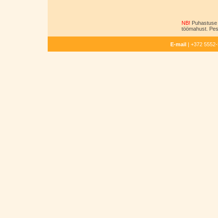
NB!
Puhastuse 
töömahust. Pesu
E-mail
| +372 5552-