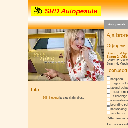
Autopesula
Aja bron
Оформить
Samm 1: Valige
Samm 2: Valig
Samm 3: Sises
Samm 4: Vaadake
Teenused
käsipesu
+ pigieemal
salongi puha
Info
+ pakiruumi 
+ silikooniga
Sõlmi leping
ja saa allahindlust
+ aknaklaas
keemiline pu
nahksalongi 
vahatamine
Valitud teenus
Täitmise arvest