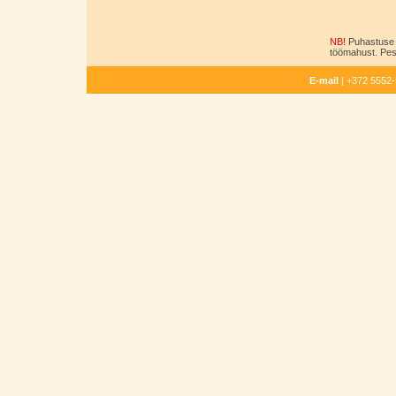
NB!
Puhastuse 
töömahust. Pesu
E-mail
| +372 5552-