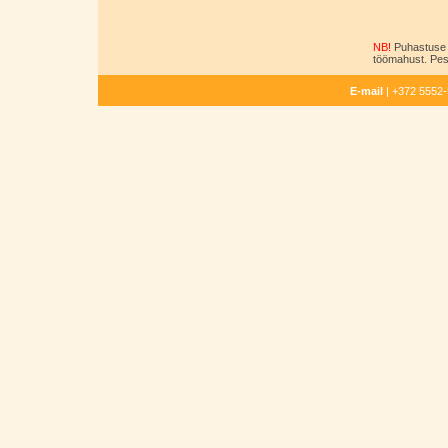
NB!
Puhastuse 
töömahust. Pesu
E-mail
| +372 5552-