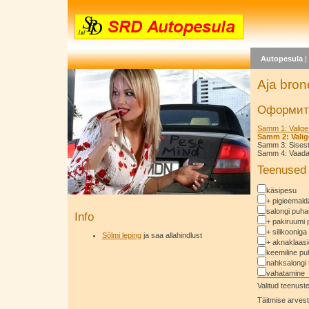
Autopesula
Aja bron
Оформить
Samm 1: Valige
Samm 2: Valig
Samm 3: Sises
Samm 4: Vaadake
Teenused
käsipesu
+ pigieemal
salongi puha
Info
+ pakiruumi 
+ silikooniga
Sõlmi leping
ja saa allahindlust
+ aknaklaas
keemiline pu
nahksalongi 
vahatamine
Valitud teenus
Täitmise arvest