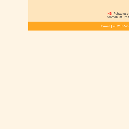
NB!
Puhastuse 
töömahust. Pesu
E-mail
| +372 5552-