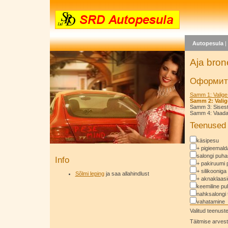
Autopesula
Aja bron
Оформить
Samm 1: Valige
Samm 2: Valig
Samm 3: Sises
Samm 4: Vaadake
Teenused
käsipesu
+ pigieemal
salongi puha
Info
+ pakiruumi 
+ silikooniga
Sõlmi leping
ja saa allahindlust
+ aknaklaas
keemiline pu
nahksalongi 
vahatamine
Valitud teenus
Täitmise arvest