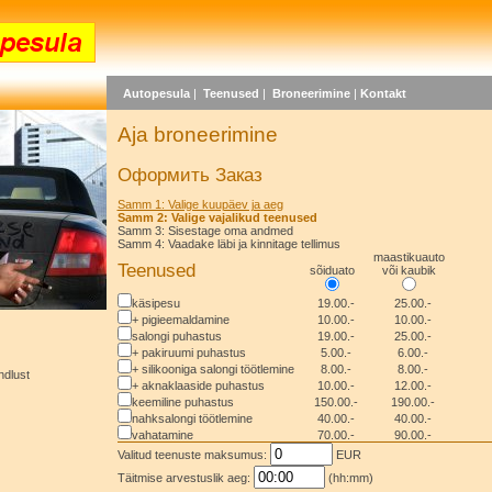
Autopesula
|
Teenused
|
Broneerimine
|
Kontakt
Aja broneerimine
Оформить Заказ
Samm 1: Valige kuupäev ja aeg
Samm 2: Valige vajalikud teenused
Samm 3: Sisestage oma andmed
Samm 4: Vaadake läbi ja kinnitage tellimus
maastikuauto
Teenused
sõiduato
või kaubik
käsipesu
19.00.-
25.00.-
+ pigieemaldamine
10.00.-
10.00.-
salongi puhastus
19.00.-
25.00.-
+ pakiruumi puhastus
5.00.-
6.00.-
+ silikooniga salongi töötlemine
8.00.-
8.00.-
ndlust
+ aknaklaaside puhastus
10.00.-
12.00.-
keemiline puhastus
150.00.-
190.00.-
nahksalongi töötlemine
40.00.-
40.00.-
vahatamine
70.00.-
90.00.-
Valitud teenuste maksumus:
EUR
Täitmise arvestuslik aeg:
(hh:mm)