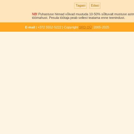
NB!
Puhastuse hinnad võivad muutuda 10-50% sõltuvalt mustuse astm
töömahust. Pesula töötaja peab sellest teatama enne teenindust.
E-mail
| +372 5552-5222 | Copyright
SRD OÜ
, 2005-2025