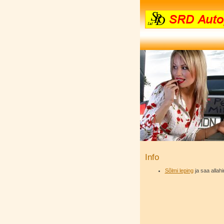
Info
Sõlmi leping
ja saa allahi