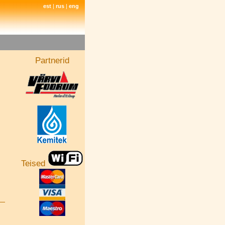
est
|
rus
|
eng
Partnerid
Teised